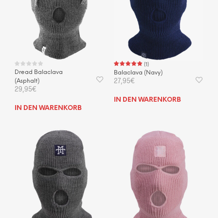
(
1
)
Dread Balaclava
Balaclava (Navy)
27,95
€
(Asphalt)
29,95
€
IN DEN WARENKORB
IN DEN WARENKORB