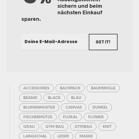
sichern und beim
nächsten Einkauf
sparen.
GET IT!
ACCESSOIRES
BACKPACK
BAUMWOLLE
BEANIE
BLACK
BLAU
BLUMENMUSTER
CANVAS
DUNKEL
FISCHERMÜTZE
FLORAL
FLOWER
GRAU
GYM BAG
GYMBAG
KNIT
LANGSCHAL
LEDER
MASKE