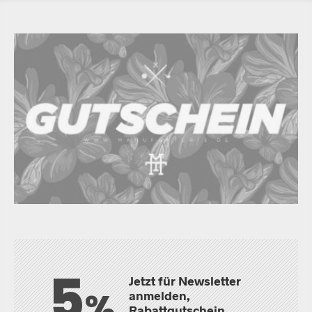
5
Jetzt für Newsletter
%
anmelden,
Rabattgutschein