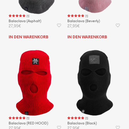
(
1
)
(
1
)
Balaclava (Asphalt)
Balaclava (Beverly)
27,95
€
27,95
€
IN DEN WARENKORB
IN DEN WARENKORB
(
1
)
(
1
)
Balaclava (RED HOOD)
Balaclava (Black)
27,95
€
27,95
€