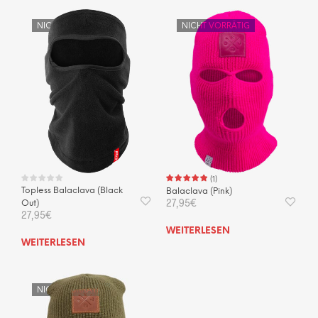
NICHT VORRÄTIG
NICHT VORRÄTIG
(
1
)
Topless Balaclava (Black
Balaclava (Pink)
27,95
€
Out)
27,95
€
WEITERLESEN
WEITERLESEN
NICHT VORRÄTIG