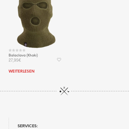
Balaclava (Khaki)
27,95
€
WEITERLESEN
SERVICES: