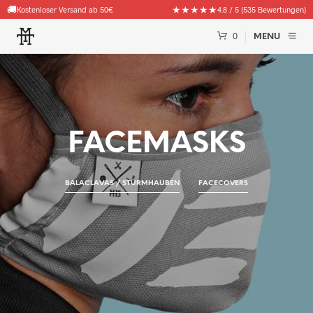
🚚
★★★★★
Kostenloser Versand ab 50€
4.8 / 5 (535 Bewertungen)
0
MENU
FACEMASKS
BALACLAVAS / STURMHAUBEN
FACECOVERS