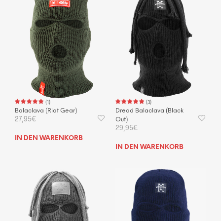
(
1
)
(
3
)
Balaclava (Riot Gear)
Dread Balaclava (Black
27,95
€
Out)
29,95
€
IN DEN WARENKORB
IN DEN WARENKORB