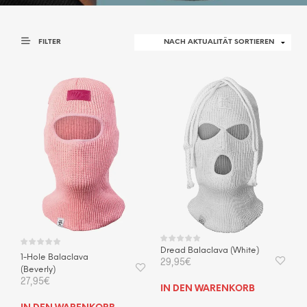
FILTER
Dread Balaclava (White)
1-Hole Balaclava
29,95
€
(Beverly)
27,95
€
IN DEN WARENKORB