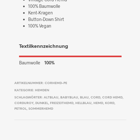
100% Baumwolle
Kent-Kragen
Button-Down Shirt
100% Vegan
Textilkennzeichnung
Baumwolle
100%
ARTIKELNUMMER:
CORHEMD-PE
KATEGORIE:
HEMDEN
SCHLAGWÖRTER:
ALTBLAU
,
BABYBLAU
,
BLAU
,
CORD
,
CORD HEMD
,
CORDUROY
,
DUNKEL
,
FREIZEITHEMD
,
HELLBLAU
,
HEMD
,
KORD
,
PETROL
,
SOMMERHEMD