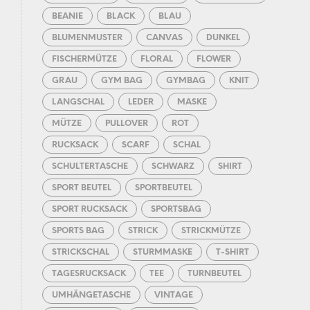
BEANIE
BLACK
BLAU
BLUMENMUSTER
CANVAS
DUNKEL
FISCHERMÜTZE
FLORAL
FLOWER
GRAU
GYM BAG
GYMBAG
KNIT
LANGSCHAL
LEDER
MASKE
MÜTZE
PULLOVER
ROT
RUCKSACK
SCARF
SCHAL
SCHULTERTASCHE
SCHWARZ
SHIRT
SPORT BEUTEL
SPORTBEUTEL
SPORT RUCKSACK
SPORTSBAG
SPORTS BAG
STRICK
STRICKMÜTZE
STRICKSCHAL
STURMMASKE
T-SHIRT
TAGESRUCKSACK
TEE
TURNBEUTEL
UMHÄNGETASCHE
VINTAGE