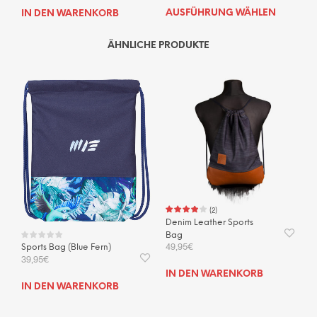
Dies
AUSFÜHRUNG WÄHLEN
IN DEN WARENKORB
Prod
weis
ÄHNLICHE PRODUKTE
mehr
Vari
auf.
Die
Opti
kön
auf
der
Prod
gewä
wer
(
2
)
Denim Leather Sports
Bag
49,95
€
Sports Bag (Blue Fern)
39,95
€
IN DEN WARENKORB
IN DEN WARENKORB