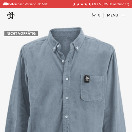
🚚
★★★★★
Kostenloser Versand ab 50€
4.8 / 5 (535 Bewertungen)
0
MENU
NICHT VORRÄTIG