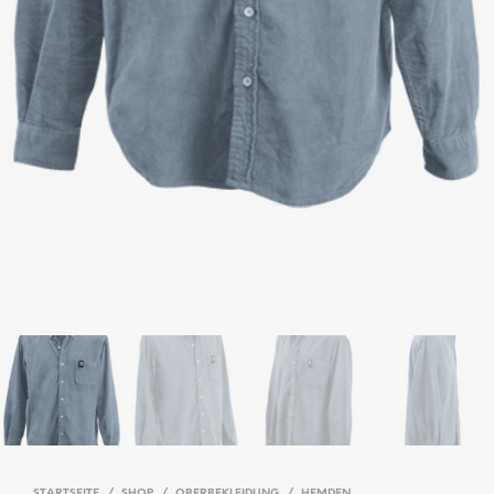
STARTSEITE
/
SHOP
/
OBERBEKLEIDUNG
/
HEMDEN