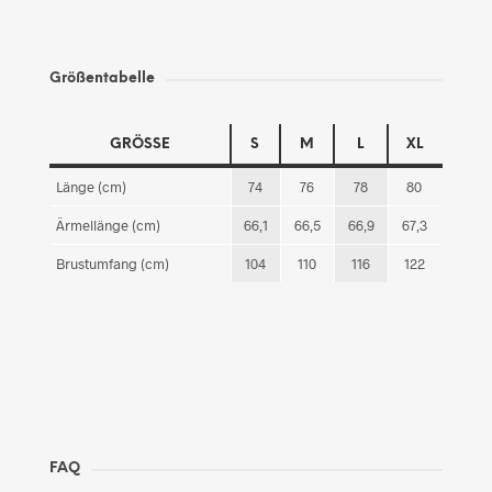
Größentabelle
GRÖSSE
S
M
L
XL
Länge (cm)
74
76
78
80
Ärmellänge (cm)
66,1
66,5
66,9
67,3
Brustumfang (cm)
104
110
116
122
FAQ