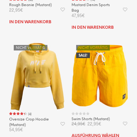
Rough Beanie (Mustard)
Mustard Denim Sports
22,95
€
Bag
47,95
€
IN DEN WARENKORB
IN DEN WARENKORB
NICHT VORRÄTIG
NICHT VORRÄTIG
SALE!
(
4
)
Swim Shorts (Mustard)
Oversize Crop Hoodie
Ursprünglicher
Aktueller
24,95
€
22,95
€
(Mustard)
Preis
Preis
54,95
€
war:
ist:
Dies
AUSFÜHRUNG WÄHLEN