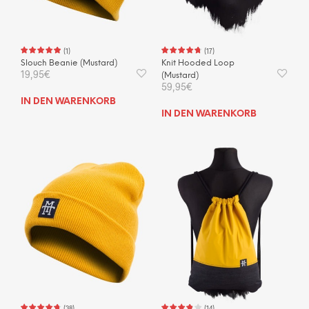
(
1
)
(
17
)
Slouch Beanie (Mustard)
Knit Hooded Loop
19,95
€
(Mustard)
59,95
€
IN DEN WARENKORB
IN DEN WARENKORB
(
38
)
(
14
)