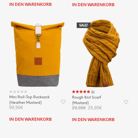
IN DEN WARENKORB
IN DEN WARENKORB
SALE!
(
6
)
Mini Roll-Top Rucksack
Rough Knit Scarf
(Heather Mustard)
(Mustard)
Ursprünglicher
Aktueller
99,95
€
29,95
€
25,95
€
Preis
Preis
war:
ist:
IN DEN WARENKORB
IN DEN WARENKORB
29,95€
25,95€.