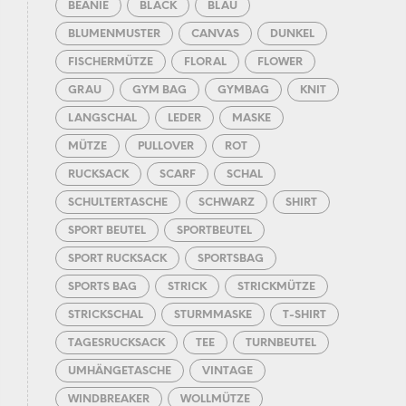
BEANIE
BLACK
BLAU
BLUMENMUSTER
CANVAS
DUNKEL
FISCHERMÜTZE
FLORAL
FLOWER
GRAU
GYM BAG
GYMBAG
KNIT
LANGSCHAL
LEDER
MASKE
MÜTZE
PULLOVER
ROT
RUCKSACK
SCARF
SCHAL
SCHULTERTASCHE
SCHWARZ
SHIRT
SPORT BEUTEL
SPORTBEUTEL
SPORT RUCKSACK
SPORTSBAG
SPORTS BAG
STRICK
STRICKMÜTZE
STRICKSCHAL
STURMMASKE
T-SHIRT
TAGESRUCKSACK
TEE
TURNBEUTEL
UMHÄNGETASCHE
VINTAGE
WINDBREAKER
WOLLMÜTZE