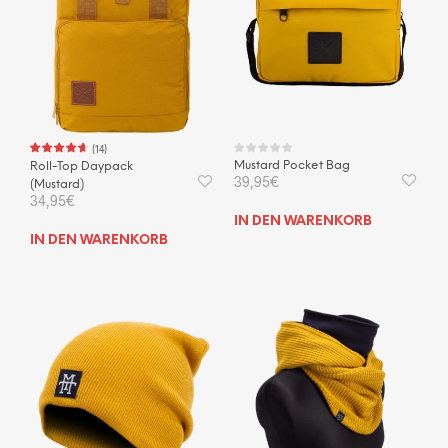
(
14
)
Mustard Pocket Bag
Roll-Top Daypack
39,95
€
(Mustard)
34,95
€
IN DEN WARENKORB
IN DEN WARENKORB