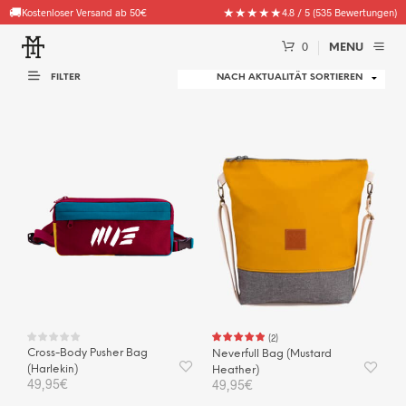
🚚
★★★★★
Kostenloser Versand ab 50€
4.8 / 5 (535 Bewertungen)
0
MENU
FILTER
(
2
)
Cross-Body Pusher Bag
Neverfull Bag (Mustard
(Harlekin)
Heather)
49,95
€
49,95
€