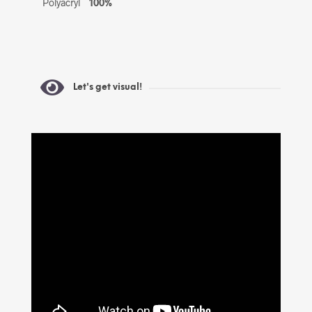
Polyacryl
100%
Let's get visual!