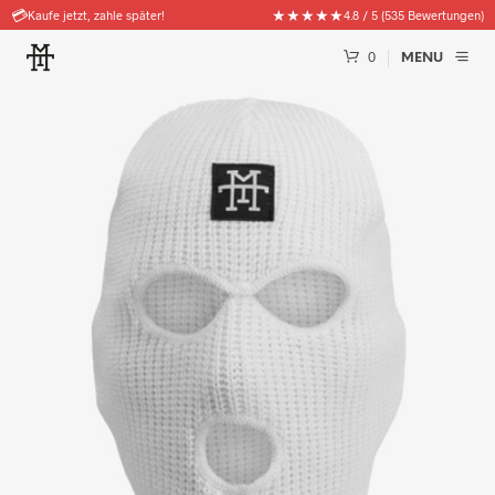
🚚
★★★★★
Kostenloser Versand ab 50€
4.8 / 5 (535 Bewertungen)
0
MENU