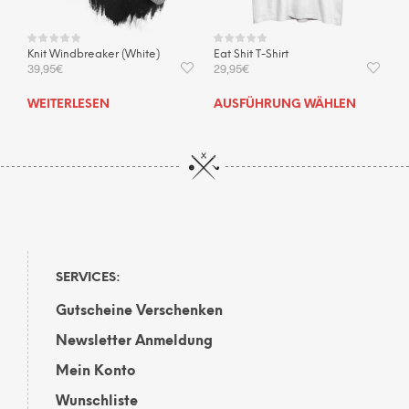
Knit Windbreaker (White)
Eat Shit T-Shirt
39,95
€
29,95
€
Dies
WEITERLESEN
AUSFÜHRUNG WÄHLEN
Prod
weis
mehr
Vari
auf.
Die
Opti
kön
auf
SERVICES:
der
Gutscheine Verschenken
Prod
gewä
Newsletter Anmeldung
wer
Mein Konto
Wunschliste