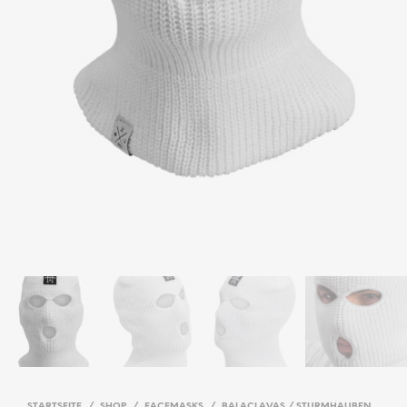
STARTSEITE
/
SHOP
/
FACEMASKS
/
BALACLAVAS / STURMHAUBEN