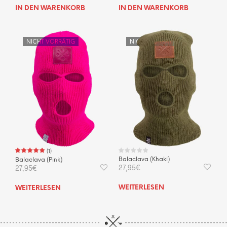
IN DEN WARENKORB
IN DEN WARENKORB
NICHT VORRÄTIG
NICHT VORRÄTIG
(
1
)
Balaclava (Khaki)
Balaclava (Pink)
27,95
€
27,95
€
WEITERLESEN
WEITERLESEN