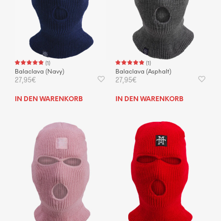
(
1
)
(
1
)
Balaclava (Navy)
Balaclava (Asphalt)
27,95
€
27,95
€
IN DEN WARENKORB
IN DEN WARENKORB