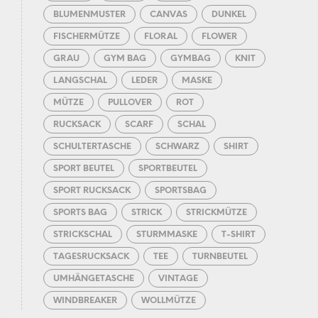
BLUMENMUSTER
CANVAS
DUNKEL
FISCHERMÜTZE
FLORAL
FLOWER
GRAU
GYM BAG
GYMBAG
KNIT
LANGSCHAL
LEDER
MASKE
MÜTZE
PULLOVER
ROT
RUCKSACK
SCARF
SCHAL
SCHULTERTASCHE
SCHWARZ
SHIRT
SPORT BEUTEL
SPORTBEUTEL
SPORT RUCKSACK
SPORTSBAG
SPORTS BAG
STRICK
STRICKMÜTZE
STRICKSCHAL
STURMMASKE
T-SHIRT
TAGESRUCKSACK
TEE
TURNBEUTEL
UMHÄNGETASCHE
VINTAGE
WINDBREAKER
WOLLMÜTZE