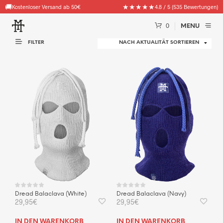
🚚
★★★★★
Kostenloser Versand ab 50€
4.8 / 5 (535 Bewertungen)
0
MENU
FILTER
Dread Balaclava (White)
Dread Balaclava (Navy)
29,95
€
29,95
€
IN DEN WARENKORB
IN DEN WARENKORB