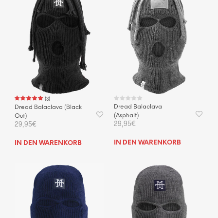
(
3
)
Dread Balaclava
Dread Balaclava (Black
(Asphalt)
Out)
29,95
€
29,95
€
IN DEN WARENKORB
IN DEN WARENKORB