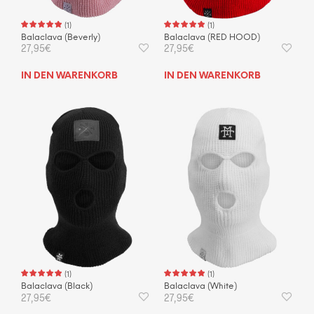
(
1
)
(
1
)
Balaclava (Beverly)
Balaclava (RED HOOD)
27,95
€
27,95
€
IN DEN WARENKORB
IN DEN WARENKORB
(
1
)
(
1
)
Balaclava (Black)
Balaclava (White)
27,95
€
27,95
€