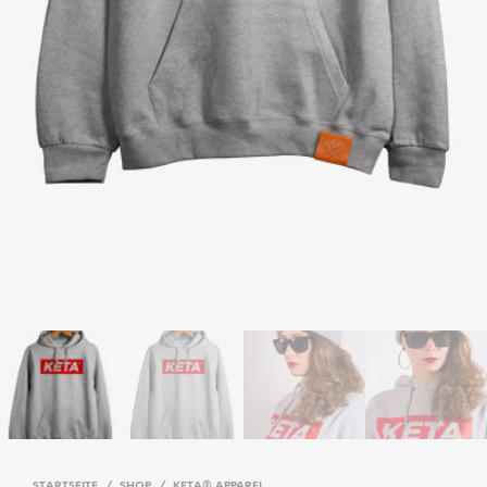
STARTSEITE
/
SHOP
/
KETA® APPAREL