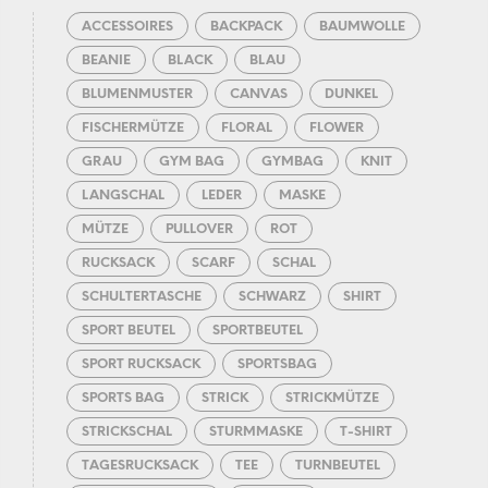
ACCESSOIRES
BACKPACK
BAUMWOLLE
BEANIE
BLACK
BLAU
BLUMENMUSTER
CANVAS
DUNKEL
FISCHERMÜTZE
FLORAL
FLOWER
GRAU
GYM BAG
GYMBAG
KNIT
LANGSCHAL
LEDER
MASKE
MÜTZE
PULLOVER
ROT
RUCKSACK
SCARF
SCHAL
SCHULTERTASCHE
SCHWARZ
SHIRT
SPORT BEUTEL
SPORTBEUTEL
SPORT RUCKSACK
SPORTSBAG
SPORTS BAG
STRICK
STRICKMÜTZE
STRICKSCHAL
STURMMASKE
T-SHIRT
TAGESRUCKSACK
TEE
TURNBEUTEL