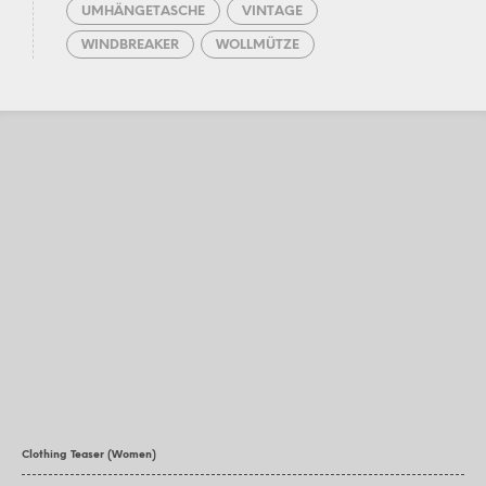
UMHÄNGETASCHE
VINTAGE
WINDBREAKER
WOLLMÜTZE
Clothing Teaser (Women)