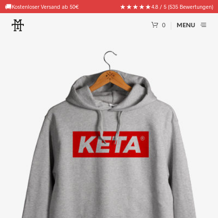
🚚
★★★★★
Kostenloser Versand ab 50€
4.8 / 5 (535 Bewertungen)
0
MENU