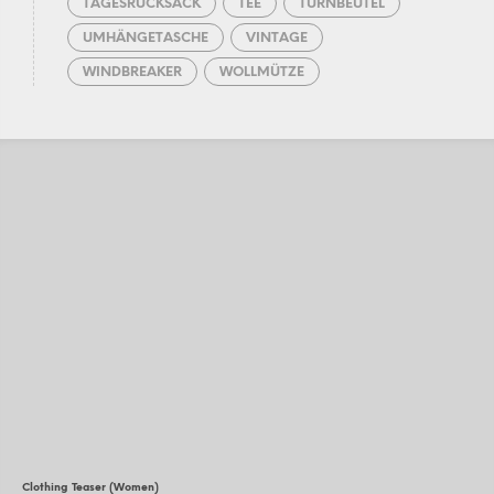
TAGESRUCKSACK
TEE
TURNBEUTEL
UMHÄNGETASCHE
VINTAGE
WINDBREAKER
WOLLMÜTZE
Clothing Teaser (Women)