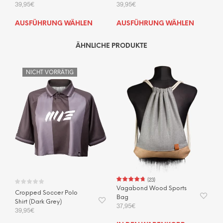
39,95
€
39,95
€
Dieses
Dies
AUSFÜHRUNG WÄHLEN
AUSFÜHRUNG WÄHLEN
Produkt
Prod
weist
weis
ÄHNLICHE PRODUKTE
mehrere
mehr
Varianten
Vari
NICHT VORRÄTIG
auf.
auf.
Die
Die
Optionen
Opti
können
kön
auf
auf
der
der
Produktseite
Prod
gewählt
gewä
werden
wer
(
23
)
Vagabond Wood Sports
Cropped Soccer Polo
Bag
Shirt (Dark Grey)
37,95
€
39,95
€