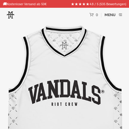
🚚
★★★★★
Kostenloser Versand ab 50€
4.8 / 5 (535 Bewertungen)
0
MENU