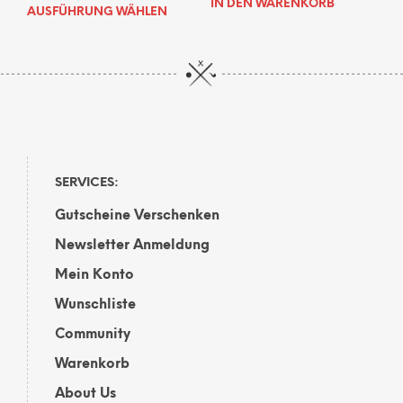
IN DEN WARENKORB
Dieses
AUSFÜHRUNG WÄHLEN
Produkt
weist
mehrere
Varianten
auf.
Die
Optionen
können
auf
SERVICES:
der
Gutscheine Verschenken
Produktseite
gewählt
Newsletter Anmeldung
werden
Mein Konto
Wunschliste
Community
Warenkorb
About Us