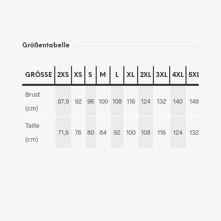
Größentabelle
GRÖSSE
2XS
XS
S
M
L
XL
2XL
3XL
4XL
5XL
6XL
Brust
87,9
92
96
100
108
116
124
132
140
148
156
(cm)
Taille
71,9
76
80
84
92
100
108
116
124
132
140
(cm)