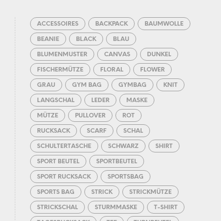
ACCESSOIRES
BACKPACK
BAUMWOLLE
BEANIE
BLACK
BLAU
BLUMENMUSTER
CANVAS
DUNKEL
FISCHERMÜTZE
FLORAL
FLOWER
GRAU
GYM BAG
GYMBAG
KNIT
LANGSCHAL
LEDER
MASKE
MÜTZE
PULLOVER
ROT
RUCKSACK
SCARF
SCHAL
SCHULTERTASCHE
SCHWARZ
SHIRT
SPORT BEUTEL
SPORTBEUTEL
SPORT RUCKSACK
SPORTSBAG
SPORTS BAG
STRICK
STRICKMÜTZE
STRICKSCHAL
STURMMASKE
T-SHIRT