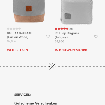
(
11
)
Roll-Top Rucksack
Roll-Top Daypack
(Canvas Wood)
(Ashgray)
99,95
€
34,95
€
WEITERLESEN
IN DEN WARENKORB
SERVICES:
Gutscheine Verschenken