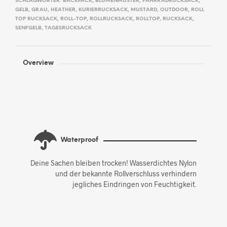
SCHLAGWÖRTER:
BACKPACK
,
BLUMENMUSTER
,
FAHRRADRUCKSACK
,
GELB
,
GRAU
,
HEATHER
,
KURIERRUCKSACK
,
MUSTARD
,
OUTDOOR
,
ROLL
TOP RUCKSACK
,
ROLL-TOP
,
ROLLRUCKSACK
,
ROLLTOP
,
RUCKSACK
,
SENFGELB
,
TAGESRUCKSACK
Overview
Waterproof
Deine Sachen bleiben trocken! Wasserdichtes Nylon
und der bekannte Rollverschluss verhindern
jegliches Eindringen von Feuchtigkeit.