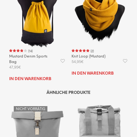
(
14
)
(
2
)
Mustard Denim Sports
Knit Loop (Mustard)
54,95
€
Bag
47,95
€
IN DEN WARENKORB
IN DEN WARENKORB
ÄHNLICHE PRODUKTE
NICHT VORRÄTIG