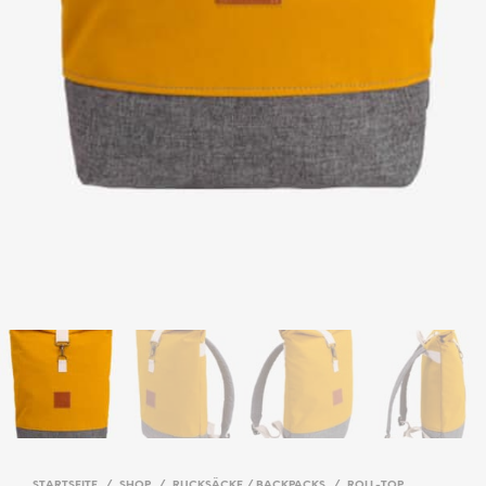
STARTSEITE
/
SHOP
/
RUCKSÄCKE / BACKPACKS
/
ROLL-TOP