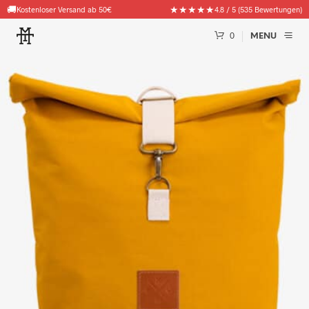
🚚
★★★★★
Kostenloser Versand ab 50€
4.8 / 5 (535 Bewertungen)
0
MENU