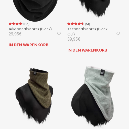
(
1
)
(
54
)
Tube Windbreaker (Black)
Knit Windbreaker (Black
29,95
€
Out)
39,95
€
IN DEN WARENKORB
IN DEN WARENKORB