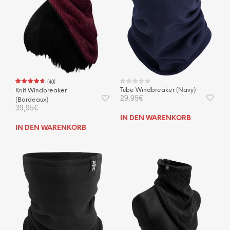
(
40
)
Tube Windbreaker (Navy)
Knit Windbreaker
29,95
€
(Bordeaux)
39,95
€
IN DEN WARENKORB
IN DEN WARENKORB