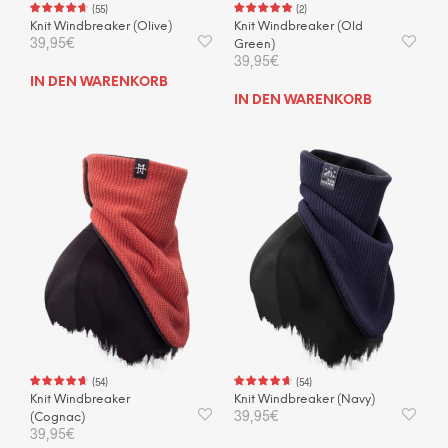
(
55
)
(
2
)
Knit Windbreaker (Olive)
Knit Windbreaker (Old
39,95
€
Green)
39,95
€
IN DEN WARENKORB
IN DEN WARENKORB
(
54
)
(
54
)
Knit Windbreaker
Knit Windbreaker (Navy)
39,95
€
(Cognac)
39,95
€