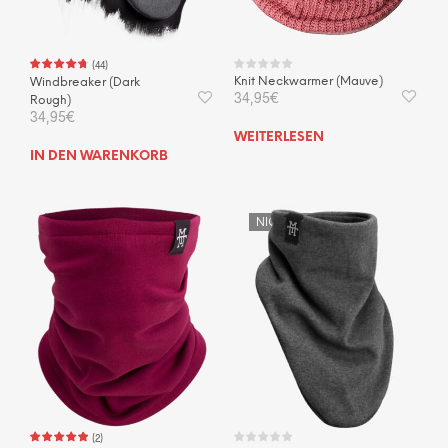
(
44
)
Knit Neckwarmer (Mauve)
Windbreaker (Dark
34,95
€
Rough)
34,95
€
WEITERLESEN
IN DEN WARENKORB
NICHT VORRÄTIG
NICHT VORRÄTIG
(
2
)