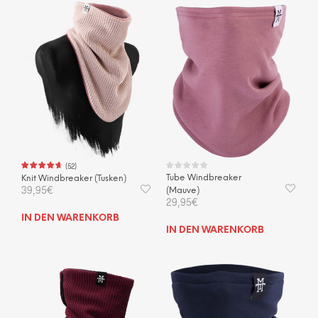
(
52
)
Tube Windbreaker
Knit Windbreaker (Tusken)
39,95
€
(Mauve)
29,95
€
IN DEN WARENKORB
IN DEN WARENKORB