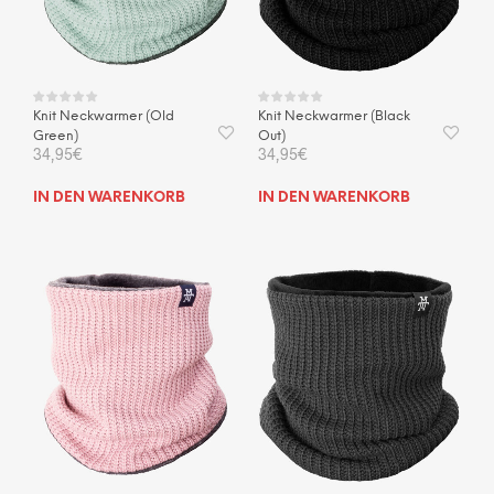
der
Produktseite
gewählt
werden
Knit Neckwarmer (Old
Knit Neckwarmer (Black
Green)
Out)
34,95
€
34,95
€
IN DEN WARENKORB
IN DEN WARENKORB