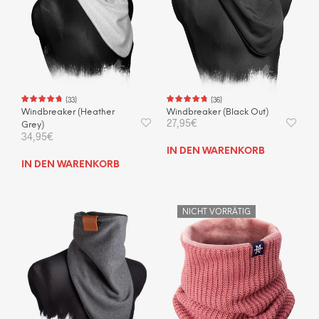
(
36
)
(
33
)
Windbreaker (Black Out)
Windbreaker (Heather
27,95
€
Grey)
34,95
€
IN DEN WARENKORB
IN DEN WARENKORB
NICHT VORRÄTIG