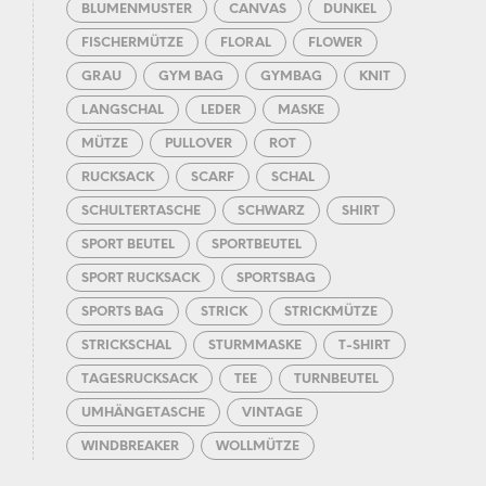
BLUMENMUSTER
CANVAS
DUNKEL
FISCHERMÜTZE
FLORAL
FLOWER
GRAU
GYM BAG
GYMBAG
KNIT
LANGSCHAL
LEDER
MASKE
MÜTZE
PULLOVER
ROT
RUCKSACK
SCARF
SCHAL
SCHULTERTASCHE
SCHWARZ
SHIRT
SPORT BEUTEL
SPORTBEUTEL
SPORT RUCKSACK
SPORTSBAG
SPORTS BAG
STRICK
STRICKMÜTZE
STRICKSCHAL
STURMMASKE
T-SHIRT
TAGESRUCKSACK
TEE
TURNBEUTEL
UMHÄNGETASCHE
VINTAGE
WINDBREAKER
WOLLMÜTZE