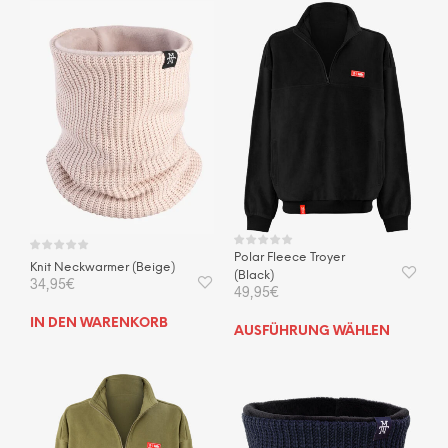
Polar Fleece Troyer
Knit Neckwarmer (Beige)
(Black)
34,95
€
49,95
€
IN DEN WARENKORB
Dies
AUSFÜHRUNG WÄHLEN
Prod
weis
mehr
Vari
auf.