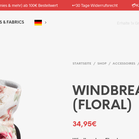
↩️
💳
nies & mehr) ab 100€ Bestellwert
30 Tage Widerrufsrecht
K
S & FABRICS
Erhalte 1x G
STARTSEITE
/
SHOP
/
ACCESSOIRES
WINDBRE
(FLORAL)
34,95
€