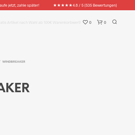
★★★★★
aufe jetzt, zahle später!
4.8 / 5 (535 Bewertungen)
ratis Artikel nach Wahl ab 100€ Warenkorbwert!
0
0
/
WINDBREAKER
AKER