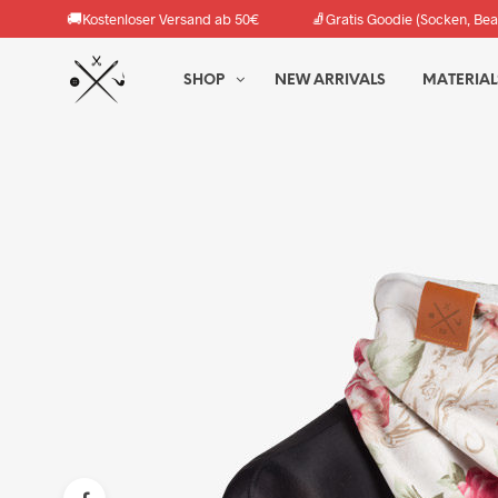
🚚
🧦
Kostenloser Versand ab 50€
Gratis Goodie (Socken, Bea
SHOP
NEW ARRIVALS
MATERIAL