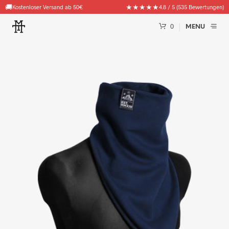
🚚
★★★★★
Kostenloser Versand ab 50€
4.8 / 5 (535 Bewertungen)
0
MENU