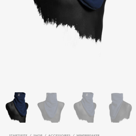
STARTSEITE
/
SHOP
/
ACCESSOIRES
/
WINDBREAKER