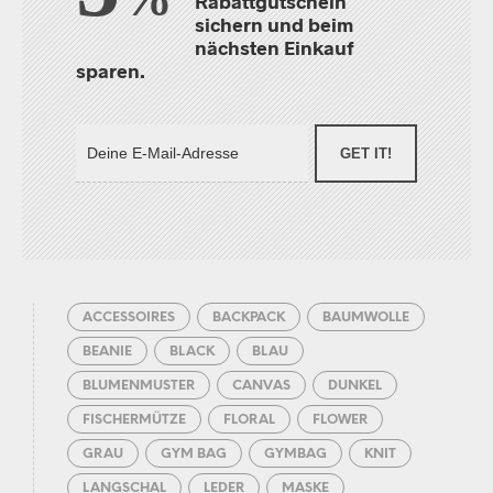
Rabattgutschein
sichern und beim
nächsten Einkauf
sparen.
GET IT!
ACCESSOIRES
BACKPACK
BAUMWOLLE
BEANIE
BLACK
BLAU
BLUMENMUSTER
CANVAS
DUNKEL
FISCHERMÜTZE
FLORAL
FLOWER
GRAU
GYM BAG
GYMBAG
KNIT
LANGSCHAL
LEDER
MASKE