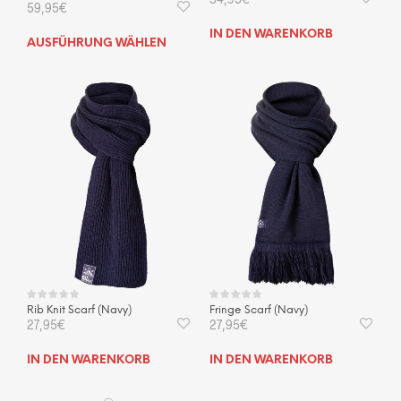
59,95
€
IN DEN WARENKORB
Dieses
AUSFÜHRUNG WÄHLEN
Produkt
weist
mehrere
Varianten
auf.
Die
Optionen
können
auf
der
Produktseite
gewählt
werden
Rib Knit Scarf (Navy)
Fringe Scarf (Navy)
27,95
€
27,95
€
IN DEN WARENKORB
IN DEN WARENKORB