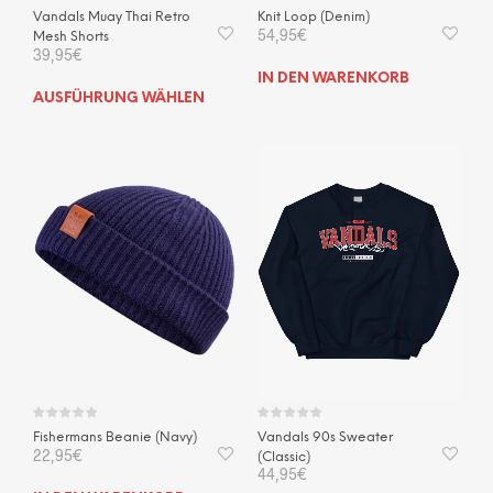
Vandals Muay Thai Retro
Knit Loop (Denim)
54,95
€
Mesh Shorts
39,95
€
IN DEN WARENKORB
Dieses
AUSFÜHRUNG WÄHLEN
Produkt
weist
mehrere
Varianten
auf.
Die
Optionen
können
auf
der
Produktseite
gewählt
werden
Vandals 90s Sweater
Fishermans Beanie (Navy)
22,95
€
(Classic)
44,95
€