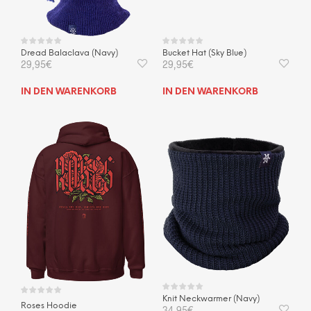
Dread Balaclava (Navy)
Bucket Hat (Sky Blue)
29,95
€
29,95
€
IN DEN WARENKORB
IN DEN WARENKORB
Knit Neckwarmer (Navy)
Roses Hoodie
34,95
€