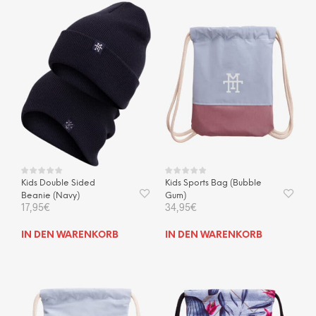
mehrere
Varianten
auf.
Die
Optionen
können
auf
der
Produktseite
gewählt
werden
Kids Double Sided
Kids Sports Bag (Bubble
Beanie (Navy)
Gum)
17,95
€
34,95
€
IN DEN WARENKORB
IN DEN WARENKORB