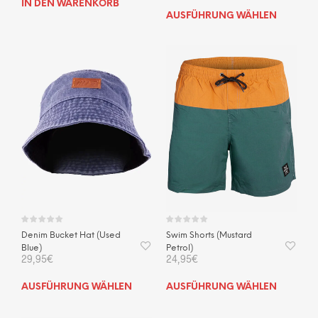
IN DEN WARENKORB
Dies
AUSFÜHRUNG WÄHLEN
Prod
weis
mehr
Vari
auf.
Die
Opti
kön
auf
der
Prod
gewä
wer
Denim Bucket Hat (Used
Swim Shorts (Mustard
Blue)
Petrol)
29,95
€
24,95
€
Dieses
Dies
AUSFÜHRUNG WÄHLEN
AUSFÜHRUNG WÄHLEN
Produkt
Prod
weist
weis