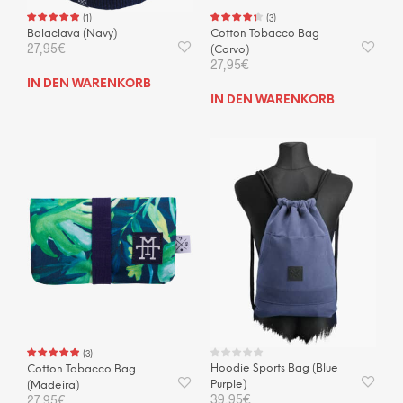
(
1
)
(
3
)
Balaclava (Navy)
Cotton Tobacco Bag
27,95
€
(Corvo)
27,95
€
IN DEN WARENKORB
IN DEN WARENKORB
(
3
)
Hoodie Sports Bag (Blue
Cotton Tobacco Bag
Purple)
(Madeira)
39,95
€
27,95
€