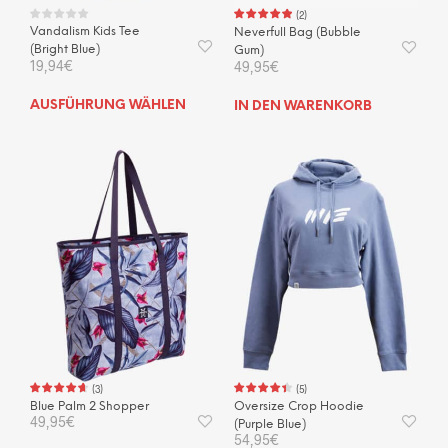
werden
wer
(
2
)
Vandalism Kids Tee
Neverfull Bag (Bubble
(Bright Blue)
Gum)
19,94
€
49,95
€
Dieses
AUSFÜHRUNG WÄHLEN
IN DEN WARENKORB
Produkt
weist
mehrere
Varianten
auf.
Die
Optionen
können
auf
der
Produktseite
gewählt
werden
(
3
)
(
5
)
Blue Palm 2 Shopper
Oversize Crop Hoodie
49,95
€
(Purple Blue)
54,95
€