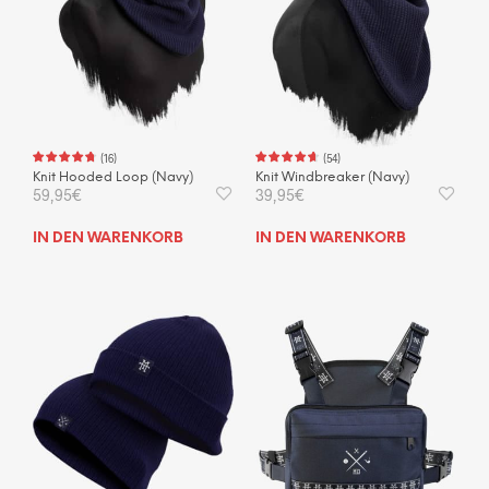
(
16
)
(
54
)
Knit Hooded Loop (Navy)
Knit Windbreaker (Navy)
59,95
€
39,95
€
IN DEN WARENKORB
IN DEN WARENKORB