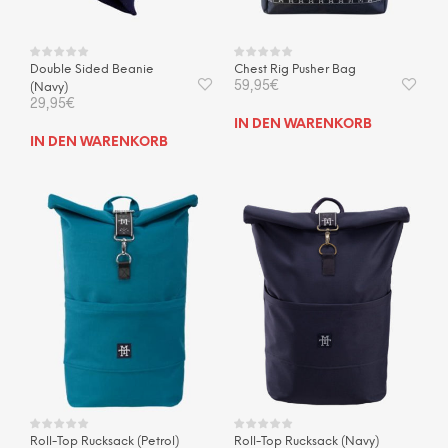
Double Sided Beanie
Chest Rig Pusher Bag
59,95
€
(Navy)
29,95
€
IN DEN WARENKORB
IN DEN WARENKORB
Roll-Top Rucksack (Petrol)
Roll-Top Rucksack (Navy)