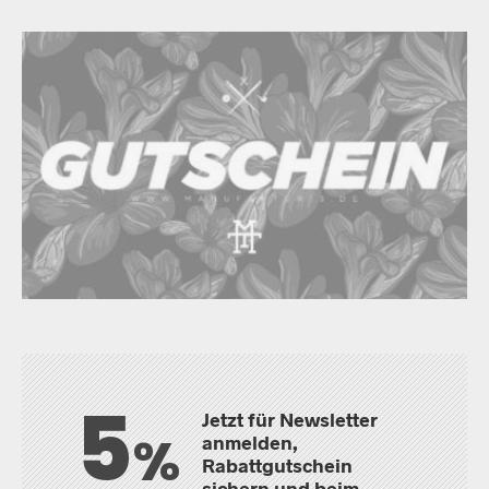
5
Jetzt für Newsletter
%
anmelden,
Rabattgutschein
sichern und beim