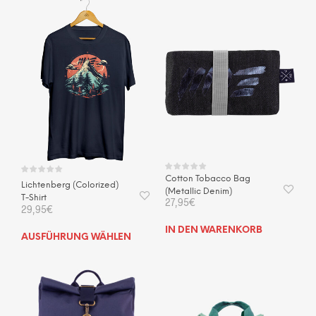
Cotton Tobacco Bag
Lichtenberg (Colorized)
(Metallic Denim)
T-Shirt
27,95
€
29,95
€
IN DEN WARENKORB
Dieses
AUSFÜHRUNG WÄHLEN
Produkt
weist
mehrere
Varianten
auf.