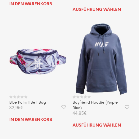
IN DEN WARENKORB
Dies
AUSFÜHRUNG WÄHLEN
Prod
weis
mehr
Vari
auf.
Die
Opti
kön
auf
der
Prod
gewä
wer
Blue Palm II Belt Bag
Boyfriend Hoodie (Purple
32,95
€
Blue)
44,95
€
IN DEN WARENKORB
Dies
AUSFÜHRUNG WÄHLEN
Prod
weis