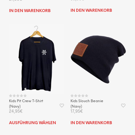
IN DEN WARENKORB
IN DEN WARENKORB
Kids Pit Crew T-Shirt
Kids Slouch Beanie
(Navy)
(Navy)
24,95
€
17,95
€
Dieses
AUSFÜHRUNG WÄHLEN
IN DEN WARENKORB
Produkt
weist