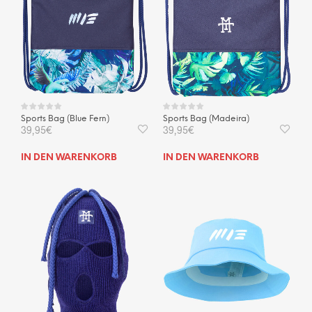
Optionen
können
auf
der
Produktseite
gewählt
werden
Sports Bag (Blue Fern)
Sports Bag (Madeira)
39,95
€
39,95
€
IN DEN WARENKORB
IN DEN WARENKORB