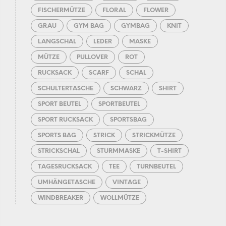
FISCHERMÜTZE
FLORAL
FLOWER
GRAU
GYM BAG
GYMBAG
KNIT
LANGSCHAL
LEDER
MASKE
MÜTZE
PULLOVER
ROT
RUCKSACK
SCARF
SCHAL
SCHULTERTASCHE
SCHWARZ
SHIRT
SPORT BEUTEL
SPORTBEUTEL
SPORT RUCKSACK
SPORTSBAG
SPORTS BAG
STRICK
STRICKMÜTZE
STRICKSCHAL
STURMMASKE
T-SHIRT
TAGESRUCKSACK
TEE
TURNBEUTEL
UMHÄNGETASCHE
VINTAGE
WINDBREAKER
WOLLMÜTZE