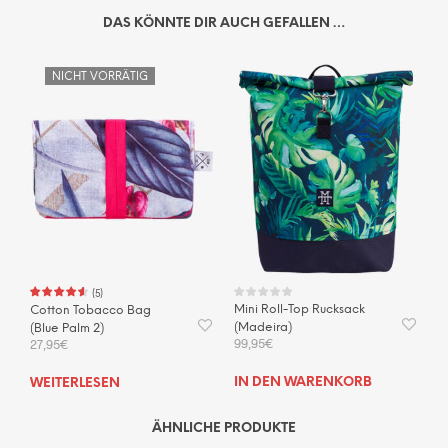
DAS KÖNNTE DIR AUCH GEFALLEN …
NICHT VORRÄTIG
(
5
)
Mini Roll-Top Rucksack
Cotton Tobacco Bag
(Madeira)
(Blue Palm 2)
99,95
€
27,95
€
IN DEN WARENKORB
WEITERLESEN
ÄHNLICHE PRODUKTE