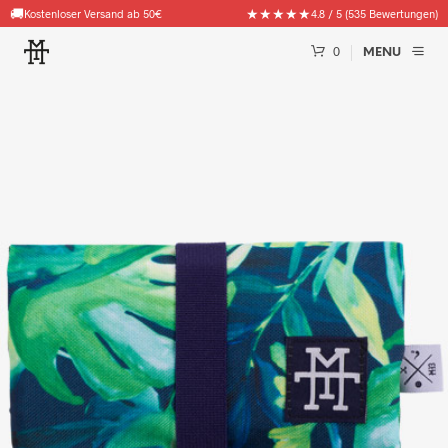
🚚
★★★★★
Kostenloser Versand ab 50€
4.8 / 5 (535 Bewertungen)
0
MENU