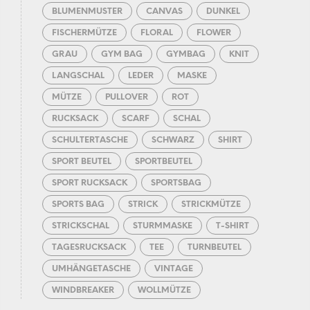
BLUMENMUSTER
CANVAS
DUNKEL
FISCHERMÜTZE
FLORAL
FLOWER
GRAU
GYM BAG
GYMBAG
KNIT
LANGSCHAL
LEDER
MASKE
MÜTZE
PULLOVER
ROT
RUCKSACK
SCARF
SCHAL
SCHULTERTASCHE
SCHWARZ
SHIRT
SPORT BEUTEL
SPORTBEUTEL
SPORT RUCKSACK
SPORTSBAG
SPORTS BAG
STRICK
STRICKMÜTZE
STRICKSCHAL
STURMMASKE
T-SHIRT
TAGESRUCKSACK
TEE
TURNBEUTEL
UMHÄNGETASCHE
VINTAGE
WINDBREAKER
WOLLMÜTZE