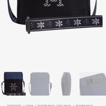
STARTSEITE
/
SHOP
/
PUSHER BAGS / BELT BAGS
/
PUSHER BAGS