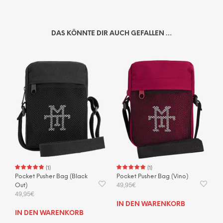
DAS KÖNNTE DIR AUCH GEFALLEN …
(
1
)
(
1
)
Pocket Pusher Bag (Black
Pocket Pusher Bag (Vino)
49,95
€
Out)
49,95
€
IN DEN WARENKORB
IN DEN WARENKORB