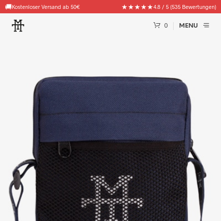
🚚
★★★★★
Kostenloser Versand ab 50€
4.8 / 5 (535 Bewertungen)
0
MENU