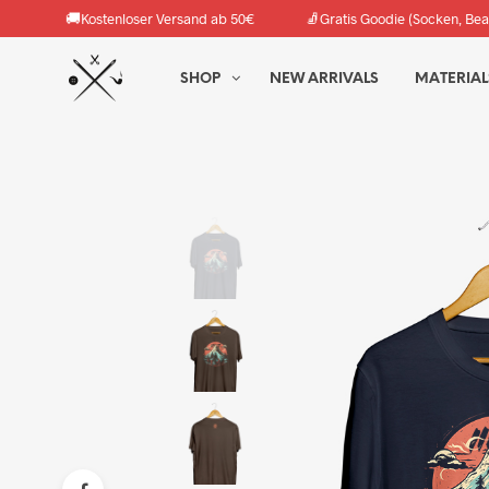
🚚
🧦
Kostenloser Versand ab 50€
Gratis Goodie (Socken, Bea
SHOP
NEW ARRIVALS
MATERIAL