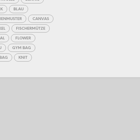
CK
BLAU
MENMUSTER
CANVAS
KEL
FISCHERMÜTZE
AL
FLOWER
U
GYM BAG
BAG
KNIT
GSCHAL
LEDER
KE
MÜTZE
OVER
ROT
KSACK
SCARF
L
SCHULTERTASCHE
WARZ
SHIRT
T BEUTEL
TBEUTEL