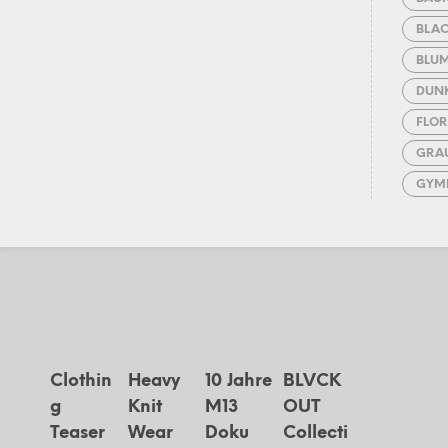
BLA
BLU
DUN
FLOR
GRA
GYM
LAN
MAS
PULL
RUC
SCHA
SCH
Clothin
Heavy
10 Jahre
BLVCK
SPOR
g
Knit
M13
OUT
Teaser
Wear
Doku
Collecti
SPOR