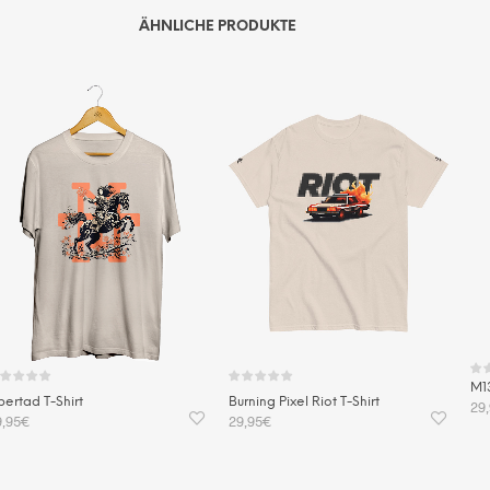
ÄHNLICHE PRODUKTE
M13
bertad T-Shirt
Burning Pixel Riot T-Shirt
29
9,95
€
29,95
€
A
Dieses
Dieses
USFÜHRUNG WÄHLEN
AUSFÜHRUNG WÄHLEN
Produkt
Produkt