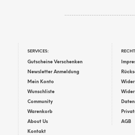
weist
mehrere
Varianten
auf.
Die
Optionen
können
SERVICES:
RECHT
auf
der
Gutscheine Verschenken
Impre
Produktsei
Newsletter Anmeldung
Rücks
gewählt
werden
Mein Konto
Wider
Wunschliste
Wider
Community
Daten
Warenkorb
Priva
About Us
AGB
Kontakt