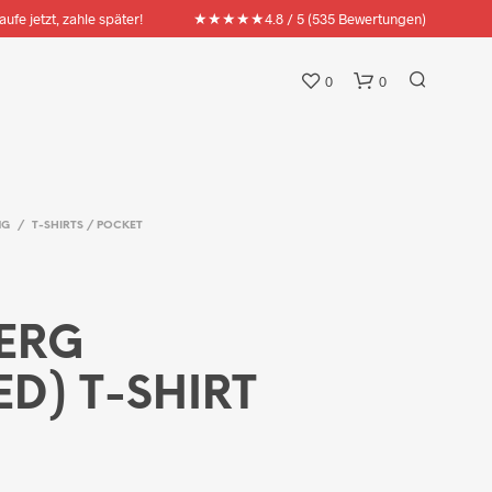
★★★★★
aufe jetzt, zahle später!
4.8 / 5 (535 Bewertungen)
0
0
NG
/
T-SHIRTS / POCKET
ERG
D) T-SHIRT