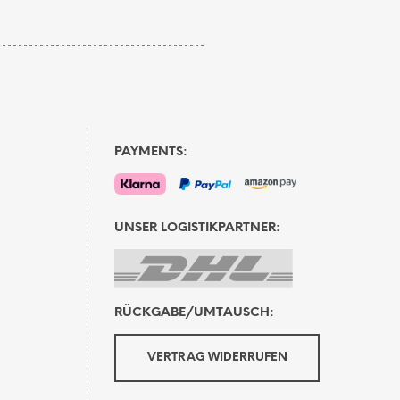
weist
mehrere
Varianten
auf.
Die
Optionen
können
PAYMENTS:
auf
der
Produktseite
te
gewählt
UNSER LOGISTIKPARTNER:
werden
RÜCKGABE/UMTAUSCH:
VERTRAG WIDERRUFEN