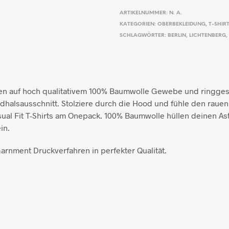
ARTIKELNUMMER:
N. A.
KATEGORIEN:
OBERBEKLEIDUNG
,
T-SHIR
SCHLAGWÖRTER:
BERLIN
,
LICHTENBERG
,
ben auf hoch qualitativem 100% Baumwolle Gewebe und ringg
dhalsausschnitt. Stolziere durch die Hood und fühle den rauen
ual Fit T-Shirts am Onepack. 100% Baumwolle hüllen deinen As
in.
Garnment Druckverfahren in perfekter Qualität.