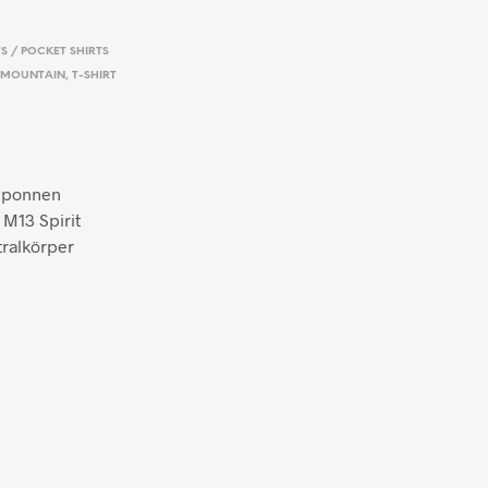
TS / POCKET SHIRTS
MOUNTAIN
,
T-SHIRT
esponnen
 M13 Spirit
tralkörper