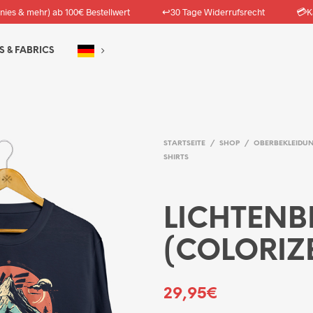
↩️
💳
nies & mehr) ab 100€ Bestellwert
30 Tage Widerrufsrecht
K
S & FABRICS
STARTSEITE
/
SHOP
/
OBERBEKLEIDU
SHIRTS
LICHTENB
(COLORIZE
29,95
€