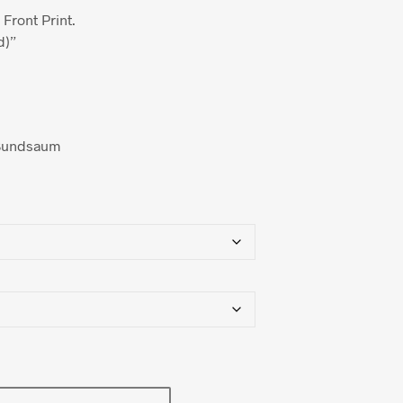
 Front Print.
d)”
 Bundsaum