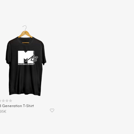
 Generation T-Shirt
,95
€
Dieses
USFÜHRUNG WÄHLEN
Produkt