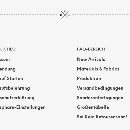
weist
weist
mehrere
mehrere
Varianten
Varianten
auf.
auf.
Die
Die
Optionen
Optionen
können
können
LICHES:
FAQ-BEREICH:
auf
auf
ssum
New Arrivals
der
der
te
Produktseite
Produktsei
endung
Materials & Fabrics
gewählt
gewählt
ruf Starten
Produktion
werden
werden
rufsbelehrung
Versandbedingungen
schutzerklärung
Sonderanfertigungen
tsphäre-Einstellungen
Größentabelle
Sei Kein Retourensohn!