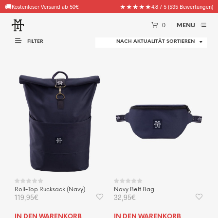
🚚
★★★★★
Kostenloser Versand ab 50€
4.8 / 5 (535 Bewertungen)
0
MENU
FILTER
Roll-Top Rucksack (Navy)
Navy Belt Bag
119,95
€
32,95
€
IN DEN WARENKORB
IN DEN WARENKORB