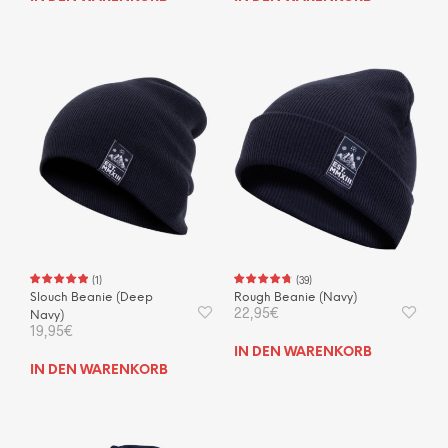
(
1
)
(
39
)
Slouch Beanie (Deep
Rough Beanie (Navy)
22,95
€
Navy)
19,95
€
IN DEN WARENKORB
IN DEN WARENKORB