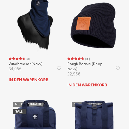
(
3
)
(
39
)
Windbreaker (Navy)
Rough Beanie (Deep
34,95
€
Navy)
22,95
€
IN DEN WARENKORB
IN DEN WARENKORB
NICHT VORRÄTIG
NICHT VORRÄTIG
SALE!