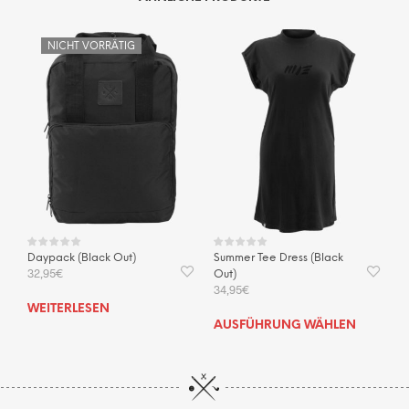
NICHT VORRÄTIG
Daypack (Black Out)
Summer Tee Dress (Black
32,95
€
Out)
34,95
€
WEITERLESEN
Dies
AUSFÜHRUNG WÄHLEN
Prod
weis
mehr
Vari