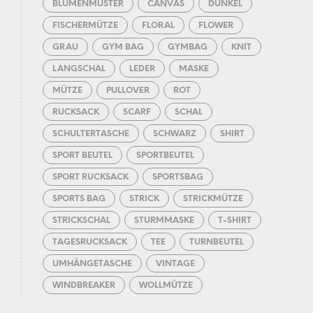
BLUMENMUSTER
CANVAS
DUNKEL
FISCHERMÜTZE
FLORAL
FLOWER
GRAU
GYM BAG
GYMBAG
KNIT
LANGSCHAL
LEDER
MASKE
MÜTZE
PULLOVER
ROT
RUCKSACK
SCARF
SCHAL
SCHULTERTASCHE
SCHWARZ
SHIRT
SPORT BEUTEL
SPORTBEUTEL
SPORT RUCKSACK
SPORTSBAG
SPORTS BAG
STRICK
STRICKMÜTZE
STRICKSCHAL
STURMMASKE
T-SHIRT
TAGESRUCKSACK
TEE
TURNBEUTEL
UMHÄNGETASCHE
VINTAGE
WINDBREAKER
WOLLMÜTZE