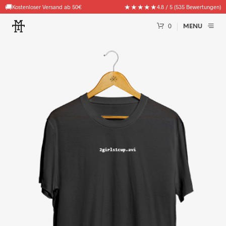
🚚
★★★★★
Kostenloser Versand ab 50€
4.8 / 5 (535 Bewertungen)
0
MENU