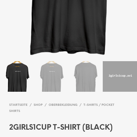
STARTSEITE
/
SHOP
/
OBERBEKLEIDUNG
/
T-SHIRTS / POCKET
SHIRTS
2GIRLS1CUP T-SHIRT (BLACK)