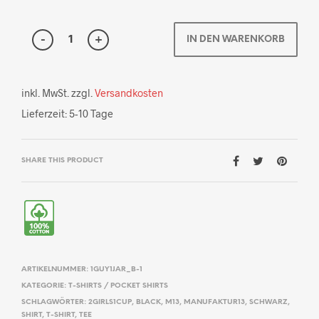
IN DEN WARENKORB
inkl. MwSt.
zzgl.
Versandkosten
Lieferzeit:
5-10 Tage
SHARE THIS PRODUCT
ARTIKELNUMMER:
1GUY1JAR_B-1
KATEGORIE:
T-SHIRTS / POCKET SHIRTS
SCHLAGWÖRTER:
2GIRLS1CUP
,
BLACK
,
M13
,
MANUFAKTUR13
,
SCHWARZ
,
SHIRT
,
T-SHIRT
,
TEE