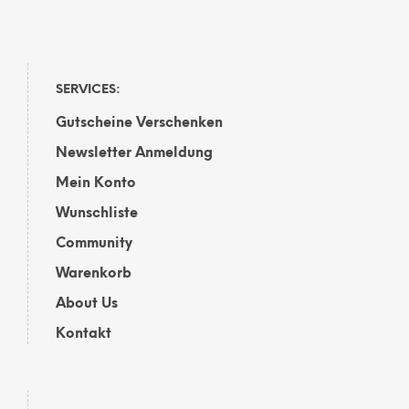
auf.
Die
Opti
kön
auf
SERVICES:
der
Gutscheine Verschenken
Prod
gewä
Newsletter Anmeldung
wer
Mein Konto
Wunschliste
Community
Warenkorb
About Us
Kontakt