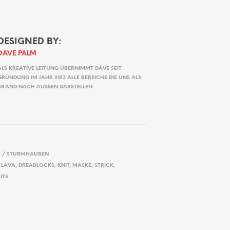
DESIGNED BY:
DAVE PALM
ALS KREATIVE LEITUNG ÜBERNIMMT DAVE SEIT
GRÜNDUNG IM JAHR 2013 ALLE BEREICHE DIE UNS ALS
BRAND NACH AUSSEN DARSTELLEN.
 / STURMHAUBEN
CLAVA
,
DREADLOCKS
,
KNIT
,
MASKE
,
STRICK
,
ITE