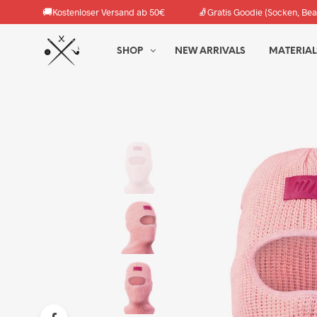
🚚
🧦
Kostenloser Versand ab 50€
Gratis Goodie (Socken, Bea
SHOP
NEW ARRIVALS
MATERIAL