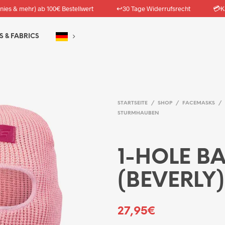
↩️
💳
nies & mehr) ab 100€ Bestellwert
30 Tage Widerrufsrecht
K
S & FABRICS
STARTSEITE
/
SHOP
/
FACEMASKS
/
STURMHAUBEN
1-HOLE B
(BEVERLY)
27,95
€