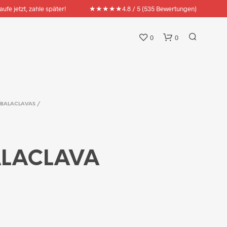
★★★★★
aufe jetzt, zahle später!
4.8 / 5 (535 Bewertungen)
0
0
BALACLAVAS /
ALACLAVA