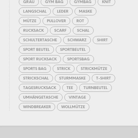
GRAU
GYM BAG
GYMBAG
KNIT
LANGSCHAL
LEDER
MASKE
MÜTZE
PULLOVER
ROT
RUCKSACK
SCARF
SCHAL
SCHULTERTASCHE
SCHWARZ
SHIRT
SPORT BEUTEL
SPORTBEUTEL
SPORT RUCKSACK
SPORTSBAG
SPORTS BAG
STRICK
STRICKMÜTZE
STRICKSCHAL
STURMMASKE
T-SHIRT
TAGESRUCKSACK
TEE
TURNBEUTEL
UMHÄNGETASCHE
VINTAGE
WINDBREAKER
WOLLMÜTZE