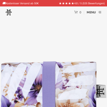
🚚
★★★★★
Kostenloser Versand ab 50€
4.8 / 5 (535 Bewertungen)
0
MENU