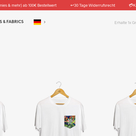
↩️
💳
nies & mehr) ab 100€ Bestellwert
30 Tage Widerrufsrecht
K
S & FABRICS
Erhalte 1x G