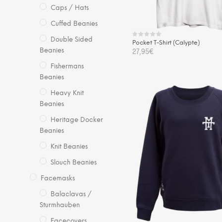
Pro
Caps / Hats
gew
Cuffed Beanies
we
Double Sided
Pocket T-Shirt (Calypte)
27,95
€
Beanies
Fishermans
Die
AUSFÜHRUNG WÄHLEN
Beanies
Pro
wei
Heavy Knit
me
Beanies
Var
Heritage Docker
auf.
Beanies
Die
Knit Beanies
Opt
Slouch Beanies
kö
auf
Facemasks
der
Balaclavas /
Pro
Sturmhauben
gew
Facecovers