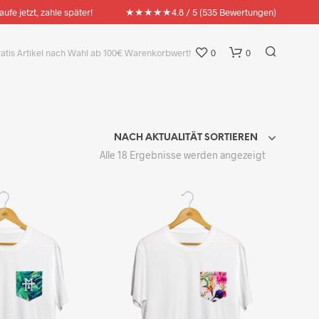
★★★★★
aufe jetzt, zahle später!
4.8 / 5 (535 Bewertungen)
ratis Artikel nach Wahl ab 100€ Warenkorbwert!
0
0
NACH AKTUALITÄT SORTIEREN
Nach
Alle 18 Ergebnisse werden angezeigt
Aktualität
sortiert