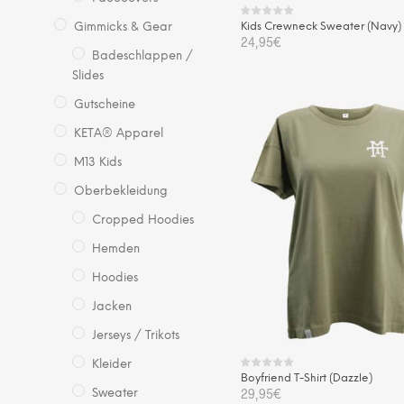
we
Kids Crewneck Sweater (Navy)
Gimmicks & Gear
24,95
€
Badeschlappen /
Die
Slides
AUSFÜHRUNG WÄHLEN
Pro
Gutscheine
wei
KETA® Apparel
me
Var
M13 Kids
auf.
Oberbekleidung
Die
Cropped Hoodies
Opt
kö
Hemden
auf
Hoodies
der
Jacken
Pro
gew
Jerseys / Trikots
we
Kleider
Boyfriend T-Shirt (Dazzle)
29,95
€
Sweater