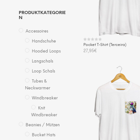
PRODUKTKATEGORIE
N
Accessoires
Handschuhe
Pocket T-Shirt (Terceira)
27,95
€
Hooded Loops
Die
Langschals
AUSFÜHRUNG WÄHLEN
Pro
Loop Schals
wei
Tubes &
me
Neckwarmer
Var
auf.
Windbreaker
Die
Knit
Opt
Windbreaker
kö
Beanies / Mützen
auf
Bucket Hats
der