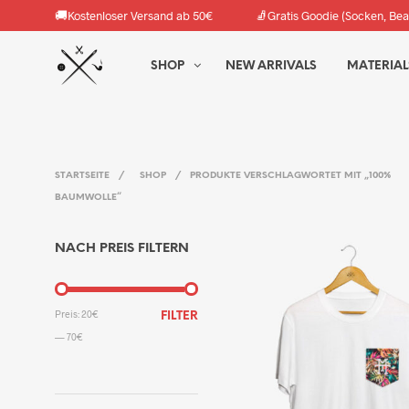
🚚
🧦
Kostenloser Versand ab 50€
Gratis Goodie (Socken, Bea
SHOP
NEW ARRIVALS
MATERIAL
STARTSEITE
/
SHOP
/
PRODUKTE VERSCHLAGWORTET MIT „100%
BAUMWOLLE“
NACH PREIS FILTERN
MIN.
MAX.
Preis:
20€
FILTER
PREIS
PREIS
—
70€