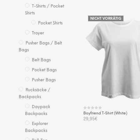
T-Shirts / Pocket
Die
AUSFÜHRUNG WÄHLEN
Shirts
Pro
NICHT VORRÄTIG
wei
Pocket Shirts
me
Troyer
Var
Pusher Bags / Belt
auf.
Bags
Die
Opt
Belt Bags
kö
Pocket Bags
auf
Pusher Bags
der
Pro
Rucksäcke /
gew
Backpacks
we
Daypack
Boyfriend T-Shirt (White)
Backpacks
29,95
€
Explorer
Die
Backpacks
AUSFÜHRUNG WÄHLEN
Pro