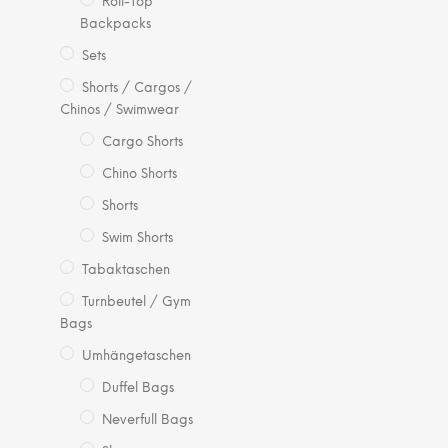
Roll-Top
wei
Backpacks
me
Sets
Var
auf.
Shorts / Cargos /
Die
Chinos / Swimwear
Opt
Cargo Shorts
kö
Chino Shorts
auf
der
Shorts
Pro
Swim Shorts
gew
Tabaktaschen
we
Turnbeutel / Gym
Bags
Umhängetaschen
Duffel Bags
Neverfull Bags