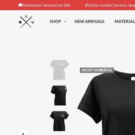
🚚
🧦
Kostenloser Versand ab 50€
Gratis Goodie (Socken, Bea
SHOP
NEW ARRIVALS
MATERIAL
NICHT VORRÄTIG