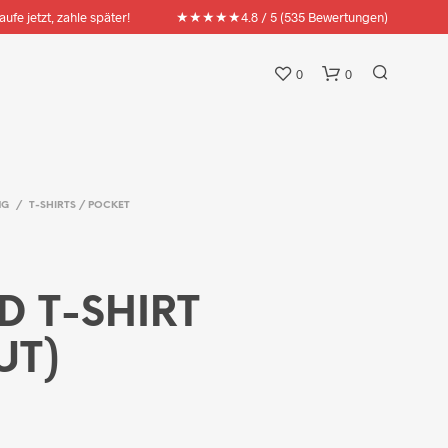
★★★★★
aufe jetzt, zahle später!
4.8 / 5 (535 Bewertungen)
0
0
NG
/
T-SHIRTS / POCKET
D T-SHIRT
UT)