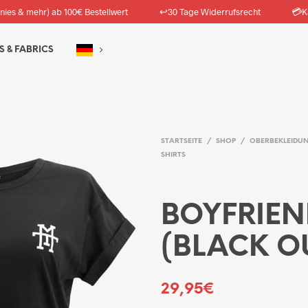
↩️
💳
nies & mehr) ab 100€ Bestellwert
30 Tage Widerrufsrecht
K
S & FABRICS
STARTSEITE
/
SHOP
/
OBERBEKLEIDU
SHIRTS
BOYFRIEN
(BLACK O
29,95
€