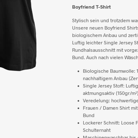
Boyfriend T-Shirt
Stylisch sein und trotzdem w
Unsere neuen Boyfriend Shir
biologischem Anbau und zertif
Luftig leichter Single Jersey S
Rundhalsausschnitt mit vorg
Bund. Auch nach vielen Wäsch
Biologische Baumwolle: 
nachhaltigem Anbau (Zert
Single Jersey Stoff: Luft
aktmungsaktiv (150gr/m²
Veredelung: hochwertig
Frauen / Damen Shirt m
Bund
Lockerer Schnitt: Loose 
Schulternaht
Maschinenwaschbar bis 4