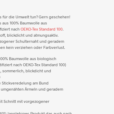
as für die Umwelt tun? Gern geschehen!
ts aus 100% Baumwolle aus
iziert nach
OEKO-Tex Standard 100
.
toff, blickdicht und atmungsaktiv.
ezogener Schulternaht und geradem
en kein verziehen oder Farbverlust.
100% Baumwolle aus biologisch
ifiziert nach OEKO-Tex Standard 100)
ig, sommerlich, blickdicht und
)
e Stickveredelung am Bund
it umgenähten Ärmeln und geradem
Fit Schnitt mit vorgezogener
0°: langlebiges Produkt das auch nach