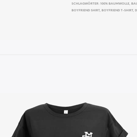
SCHLAGWÖRTER:
100% BAUMWOLLE
,
BA
BOYFRIEND SHIRT
,
BOYFRIEND T-SHIRT
,