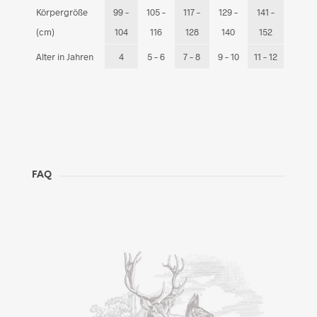
Körpergröße
99 –
105 –
117 –
129 –
141 –
(cm)
104
116
128
140
152
Alter in Jahren
4
5 – 6
7 – 8
9 – 10
11 – 12
FAQ