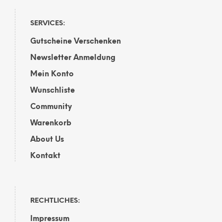
Opti
kön
auf
SERVICES:
der
Gutscheine Verschenken
Prod
gewä
Newsletter Anmeldung
wer
Mein Konto
Wunschliste
Community
Warenkorb
About Us
Kontakt
RECHTLICHES:
Impressum