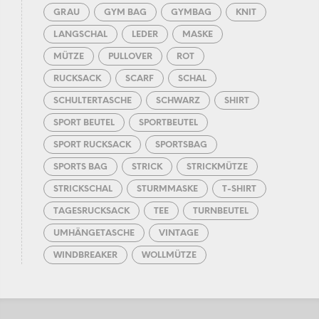
GRAU
GYM BAG
GYMBAG
KNIT
LANGSCHAL
LEDER
MASKE
MÜTZE
PULLOVER
ROT
RUCKSACK
SCARF
SCHAL
SCHULTERTASCHE
SCHWARZ
SHIRT
SPORT BEUTEL
SPORTBEUTEL
SPORT RUCKSACK
SPORTSBAG
SPORTS BAG
STRICK
STRICKMÜTZE
STRICKSCHAL
STURMMASKE
T-SHIRT
TAGESRUCKSACK
TEE
TURNBEUTEL
UMHÄNGETASCHE
VINTAGE
WINDBREAKER
WOLLMÜTZE