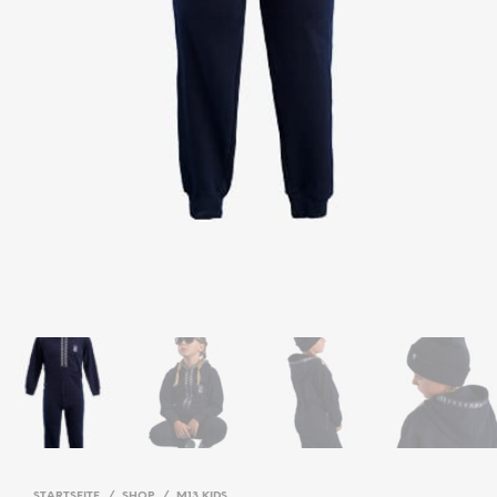
STARTSEITE
/
SHOP
/
M13 KIDS