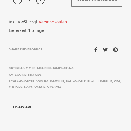
inkl. MwSt.
zzgl.
Versandkosten
Lieferzeit:
1-5 Tage
SHARE THIS PRODUCT
ARTIKELNUMMER:
M13-KIDS-JUMPSUIT-NA
KATEGORIE:
M13 KIDS
SCHLAGWÖRTER:
100% BAUMWOLLE
,
BAUMWOLLE
,
BLAU
,
JUMPSUIT
,
KIDS
,
M13 KIDS
,
NAVY
,
ONESIE
,
OVERALL
Overview