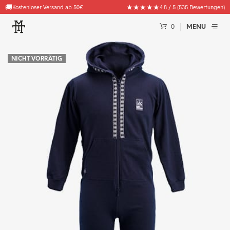
🚚
★★★★★
Kostenloser Versand ab 50€
4.8 / 5 (535 Bewertungen)
0
MENU
NICHT VORRÄTIG