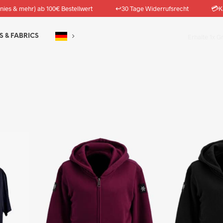
↩️
💳
nies & mehr) ab 100€ Bestellwert
30 Tage Widerrufsrecht
K
S & FABRICS
Erhalte 1x G