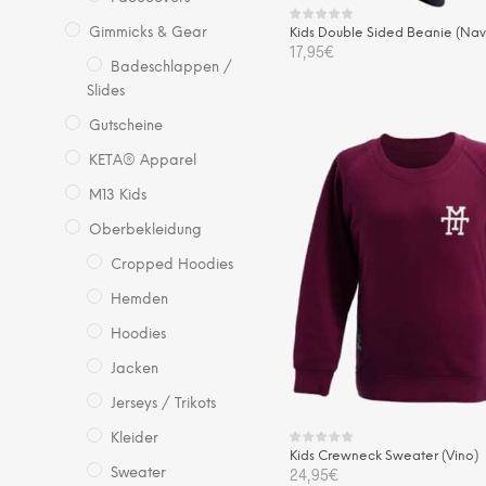
Kids Double Sided Beanie (Nav
Gimmicks & Gear
17,95
€
Badeschlappen /
Slides
IN DEN WARENKORB
Gutscheine
KETA® Apparel
M13 Kids
Oberbekleidung
Cropped Hoodies
Hemden
Hoodies
Jacken
Jerseys / Trikots
Kleider
Kids Crewneck Sweater (Vino)
24,95
€
Sweater