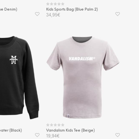
lue Denim)
Kids Sports Bag (Blue Palm 2)
34,95
€
KORB
IN DEN WARENKORB
ater (Black)
Vandalism Kids Tee (Beige)
19,94
€