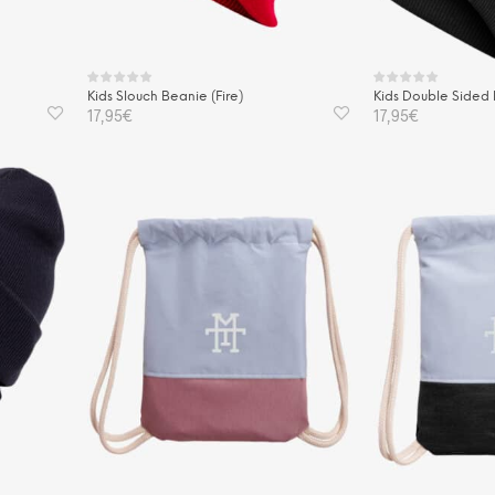
duktseite
Produktseite
ählt
gewählt
rden
werden
Kids Slouch Beanie (Fire)
Kids Double Sided 
17,95
€
17,95
€
IN DEN WARENKORB
IN DEN WAREN