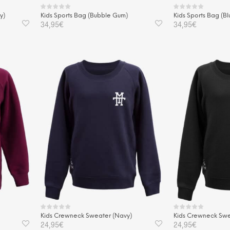
y)
Kids Sports Bag (Bubble Gum)
Kids Sports Bag (B
34,95
€
34,95
€
IN DEN WARENKORB
IN DEN WAREN
Kids Crewneck Sweater (Navy)
Kids Crewneck Swe
24,95
€
24,95
€