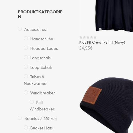
PRODUKTKATEGORIE
N
Accessoires
Handschuhe
Kids Pit Crew T-Shirt (Navy)
24,95
€
Hooded Loops
Die
Langschals
AUSFÜHRUNG WÄHLEN
Pro
Loop Schals
wei
Tubes &
me
Neckwarmer
Var
auf.
Windbreaker
Die
Knit
Opt
Windbreaker
kö
Beanies / Mützen
auf
Bucket Hats
der