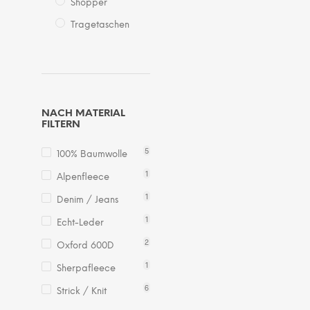
Var
Shopper
auf.
Tragetaschen
Die
Opt
kö
auf
der
NACH MATERIAL
Pro
FILTERN
gew
5
we
100% Baumwolle
1
Alpenfleece
1
Denim / Jeans
1
Echt-Leder
2
Oxford 600D
1
Sherpafleece
6
Strick / Knit