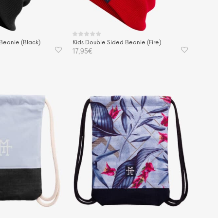
Produktseite
gewählt
werden
Beanie (Black)
Kids Double Sided Beanie (Fire)
17,95
€
KORB
IN DEN WARENKORB