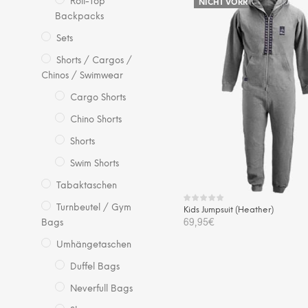
Roll-Top
NICHT VORRÄTIG
wei
Backpacks
me
Sets
Var
auf.
Shorts / Cargos /
Die
Chinos / Swimwear
Opt
Cargo Shorts
kö
Chino Shorts
auf
der
Shorts
Pro
Swim Shorts
gew
Tabaktaschen
we
Turnbeutel / Gym
Kids Jumpsuit (Heather)
69,95
€
Bags
Die
Umhängetaschen
AUSFÜHRUNG WÄHLEN
Pro
Duffel Bags
wei
Neverfull Bags
me