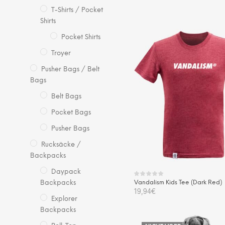
T-Shirts / Pocket
Die
AUSFÜHRUNG WÄHLEN
Shirts
Pro
wei
Pocket Shirts
me
Troyer
Var
Pusher Bags / Belt
auf.
Bags
Die
Opt
Belt Bags
kö
Pocket Bags
auf
Pusher Bags
der
Pro
Rucksäcke /
Backpacks
gew
we
Daypack
Vandalism Kids Tee (Dark Red)
Backpacks
19,94
€
Explorer
Die
Backpacks
AUSFÜHRUNG WÄHLEN
Pro