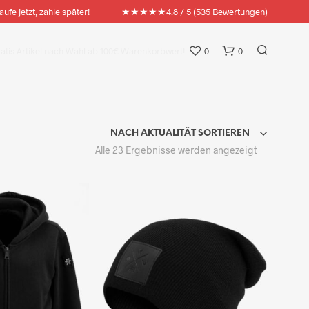
★★★★★
aufe jetzt, zahle später!
4.8 / 5 (535 Bewertungen)
ratis Artikel nach Wahl ab 100€ Warenkorbwert!
0
0
NACH AKTUALITÄT SORTIEREN
Nach
Alle 23 Ergebnisse werden angezeigt
Aktualität
sortiert