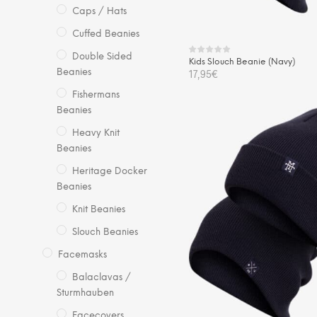
Pro
Caps / Hats
gew
Cuffed Beanies
we
Double Sided
Kids Slouch Beanie (Navy)
Beanies
17,95
€
Fishermans
IN DEN WARENKORB
Beanies
Heavy Knit
Beanies
Heritage Docker
Beanies
Knit Beanies
Slouch Beanies
Facemasks
Balaclavas /
Sturmhauben
Facecovers