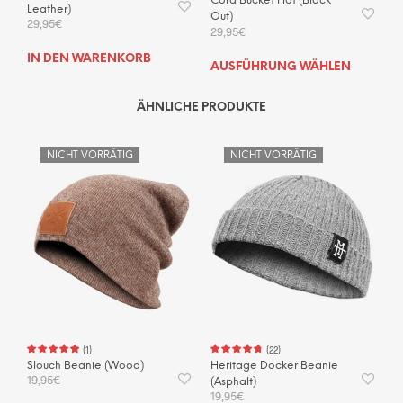
Cord Bucket Hat (Black
Leather)
Out)
29,95
€
29,95
€
IN DEN WARENKORB
Dies
AUSFÜHRUNG WÄHLEN
Prod
weis
ÄHNLICHE PRODUKTE
mehr
Vari
NICHT VORRÄTIG
NICHT VORRÄTIG
auf.
Die
Opti
kön
auf
der
Prod
gewä
wer
(
1
)
(
22
)
Slouch Beanie (Wood)
Heritage Docker Beanie
19,95
€
(Asphalt)
19,95
€