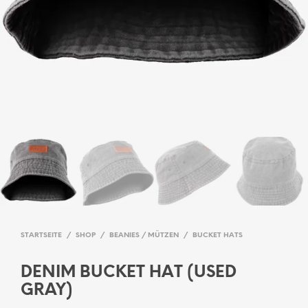
STARTSEITE
/
SHOP
/
BEANIES / MÜTZEN
/
BUCKET HATS
DENIM BUCKET HAT (USED
GRAY)