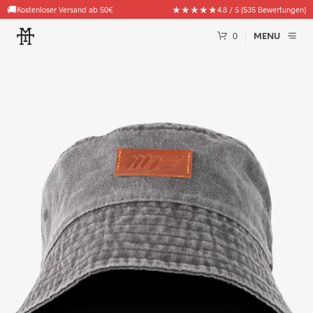
🚚
★★★★★
Kostenloser Versand ab 50€
4.8 / 5 (535 Bewertungen)
0
MENU