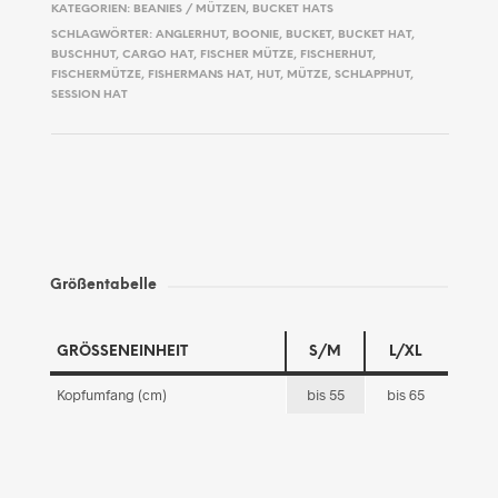
KATEGORIEN:
BEANIES / MÜTZEN
,
BUCKET HATS
SCHLAGWÖRTER:
ANGLERHUT
,
BOONIE
,
BUCKET
,
BUCKET HAT
,
BUSCHHUT
,
CARGO HAT
,
FISCHER MÜTZE
,
FISCHERHUT
,
FISCHERMÜTZE
,
FISHERMANS HAT
,
HUT
,
MÜTZE
,
SCHLAPPHUT
,
SESSION HAT
Größentabelle
GRÖSSENEINHEIT
S/M
L/XL
Kopfumfang (cm)
bis 55
bis 65