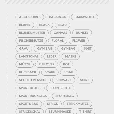
ACCESSOIRES
BACKPACK
BAUMWOLLE
BEANIE
BLACK
BLAU
BLUMENMUSTER
CANVAS
DUNKEL
FISCHERMÜTZE
FLORAL
FLOWER
GRAU
GYM BAG
GYMBAG
KNIT
LANGSCHAL
LEDER
MASKE
MÜTZE
PULLOVER
ROT
RUCKSACK
SCARF
SCHAL
SCHULTERTASCHE
SCHWARZ
SHIRT
SPORT BEUTEL
SPORTBEUTEL
SPORT RUCKSACK
SPORTSBAG
SPORTS BAG
STRICK
STRICKMÜTZE
STRICKSCHAL
STURMMASKE
T-SHIRT