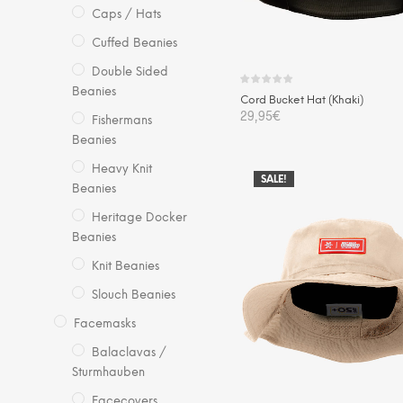
Pro
Caps / Hats
gew
Cuffed Beanies
we
Double Sided
Beanies
Cord Bucket Hat (Khaki)
29,95
€
Fishermans
Beanies
Die
AUSFÜHRUNG WÄHLEN
Pro
Heavy Knit
SALE!
wei
Beanies
me
Heritage Docker
Var
Beanies
auf.
Knit Beanies
Die
Slouch Beanies
Opt
kö
Facemasks
auf
Balaclavas /
der
Sturmhauben
Pro
Facecovers