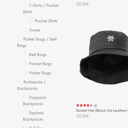
29,95
€
T-Shirts / Pocket
Shirts
IN DEN WARENKORB
Pocket Shirts
Troyer
Pusher Bags / Belt
Bags
Belt Bags
Pocket Bags
Pusher Bags
Rucksäcke /
Backpacks
Daypack
Backpacks
(
2
)
Bucket Hat (Black Out Leather)
Explorer
29,95
€
Backpacks
IN DEN WARENKORB