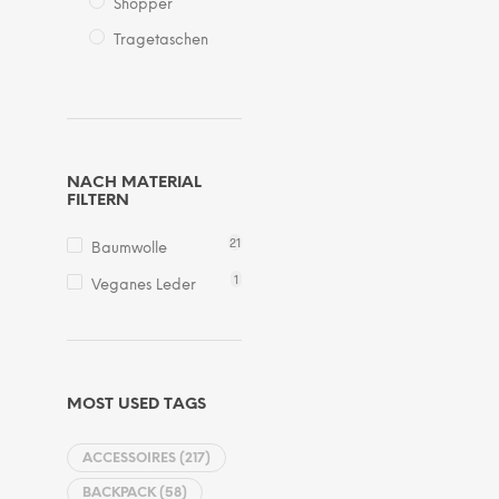
Shopper
Tragetaschen
NACH MATERIAL
FILTERN
21
Baumwolle
1
Veganes Leder
MOST USED TAGS
ACCESSOIRES
(217)
BACKPACK
(58)