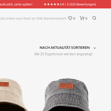
★★★★★
aufe jetzt, zahle später!
4.8 / 5 (535 Bewertungen)
ratis Artikel nach Wahl ab 100€ Warenkorbwert!
0
0
NACH AKTUALITÄT SORTIEREN
Nach
Alle 22 Ergebnisse werden angezeigt
Aktualität
sortiert