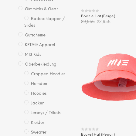
gew
we
Gimmicks & Gear
Boonie Hat (Beige)
Badeschlappen /
Ursprünglicher
Aktueller
29,95
€
22,95
€
Preis
Preis
Slides
war:
ist:
IN DEN WARENKORB
29,95€
22,95€.
Gutscheine
KETA® Apparel
M13 Kids
Oberbekleidung
Cropped Hoodies
Hemden
Hoodies
Jacken
Jerseys / Trikots
Kleider
Sweater
Bucket Hat (Peach)