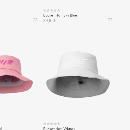
gewählt
werden
Bucket Hat (Sky Blue)
icher
tueller
29,95
€
eis
:
KORB
,95€.
IN DEN WARENKORB
y)
Bucket Hat (White)