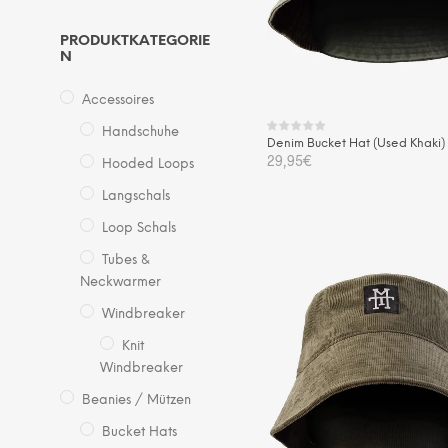
PRODUKTKATEGORIE
N
Accessoires
Handschuhe
Denim Bucket Hat (Used Khaki)
29,95
€
Hooded Loops
Die
Langschals
AUSFÜHRUNG WÄHLEN
Pro
Loop Schals
wei
Tubes &
me
Neckwarmer
Var
auf.
Windbreaker
Die
Knit
Opt
Windbreaker
kö
Beanies / Mützen
auf
Bucket Hats
der