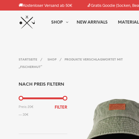
🚚
🧦
Kostenloser Versand ab 50€
Gratis Goodie (Socken, Bea
SHOP
NEW ARRIVALS
MATERIAL
STARTSEITE
/
SHOP
/
PRODUKTE VERSCHLAGWORTET MIT
„FISCHERHUT“
NACH PREIS FILTERN
MIN.
MAX.
Preis:
20€
FILTER
PREIS
PREIS
—
30€