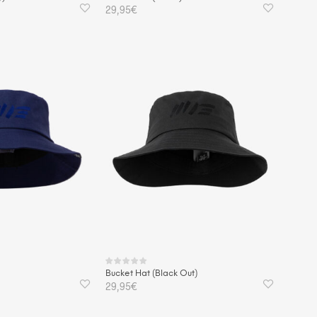
29,95
€
KORB
IN DEN WARENKORB
Bucket Hat (Black Out)
29,95
€
KORB
IN DEN WARENKORB