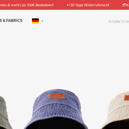
↩️
💳
nies & mehr) ab 100€ Bestellwert
30 Tage Widerrufsrecht
K
S & FABRICS
Erhalte 1x G