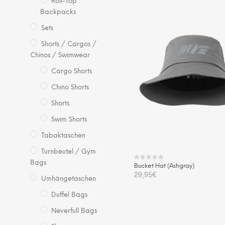
Roll-Top
Backpacks
Sets
Shorts / Cargos /
Chinos / Swimwear
Cargo Shorts
Chino Shorts
Shorts
Swim Shorts
Tabaktaschen
Turnbeutel / Gym
Bags
Bucket Hat (Ashgray)
29,95
€
Umhängetaschen
IN DEN WARENKORB
Duffel Bags
Neverfull Bags