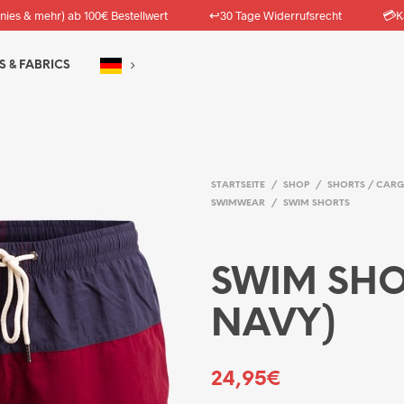
↩️
💳
nies & mehr) ab 100€ Bestellwert
30 Tage Widerrufsrecht
K
S & FABRICS
STARTSEITE
/
SHOP
/
SHORTS / CARG
SWIMWEAR
/
SWIM SHORTS
SWIM SHO
NAVY)
24,95
€