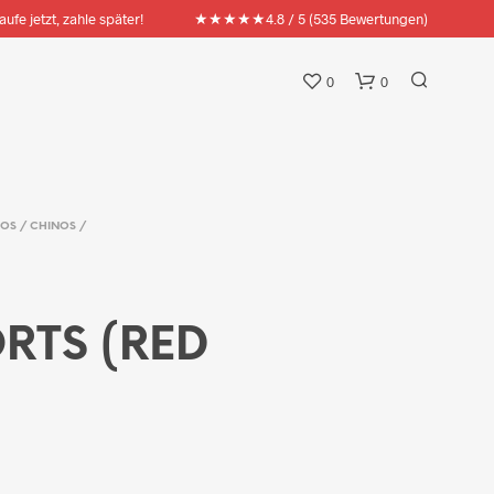
★★★★★
aufe jetzt, zahle später!
4.8 / 5 (535 Bewertungen)
0
0
OS / CHINOS /
RTS (RED