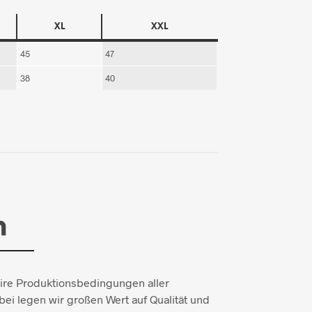
XL
XXL
45
47
38
40
n
aire Produktionsbedingungen aller
ei legen wir großen Wert auf Qualität und