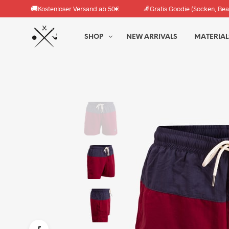
🚚
🧦
Kostenloser Versand ab 50€
Gratis Goodie (Socken, Bea
SHOP
NEW ARRIVALS
MATERIAL