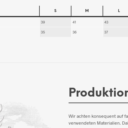
S
M
L
39
41
43
35
36
37
Produktio
Wir achten konsequent auf f
verwendeten Materialien. Dab