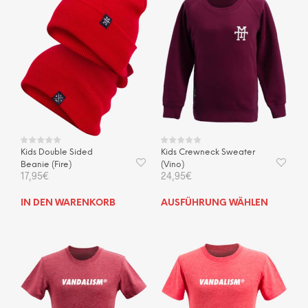
Kids Double Sided
Kids Crewneck Sweater
Beanie (Fire)
(Vino)
17,95
€
24,95
€
Dies
IN DEN WARENKORB
AUSFÜHRUNG WÄHLEN
Prod
weis
mehr
Vari
auf.
Die
Opti