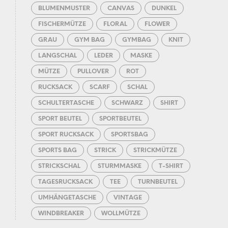
BLUMENMUSTER
CANVAS
DUNKEL
FISCHERMÜTZE
FLORAL
FLOWER
GRAU
GYM BAG
GYMBAG
KNIT
LANGSCHAL
LEDER
MASKE
MÜTZE
PULLOVER
ROT
RUCKSACK
SCARF
SCHAL
SCHULTERTASCHE
SCHWARZ
SHIRT
SPORT BEUTEL
SPORTBEUTEL
SPORT RUCKSACK
SPORTSBAG
SPORTS BAG
STRICK
STRICKMÜTZE
STRICKSCHAL
STURMMASKE
T-SHIRT
TAGESRUCKSACK
TEE
TURNBEUTEL
UMHÄNGETASCHE
VINTAGE
WINDBREAKER
WOLLMÜTZE