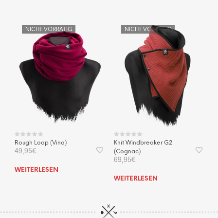
weis
mehr
Vari
NICHT VORRÄTIG
NICHT VORRÄTIG
auf.
Die
Opti
kön
auf
der
Prod
gewä
wer
Rough Loop (Vino)
Knit Windbreaker G2
49,95
€
(Cognac)
69,95
€
WEITERLESEN
WEITERLESEN