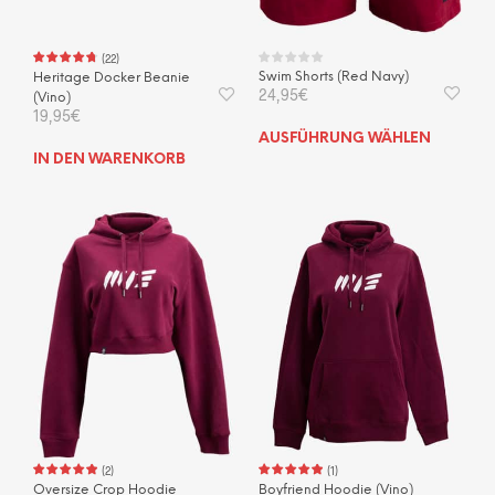
gewählt
gewä
werden
wer
(
22
)
Swim Shorts (Red Navy)
Heritage Docker Beanie
24,95
€
(Vino)
19,95
€
Dies
AUSFÜHRUNG WÄHLEN
Prod
IN DEN WARENKORB
weis
mehr
Vari
auf.
Die
Opti
kön
auf
der
Prod
gewä
wer
(
2
)
(
1
)
Oversize Crop Hoodie
Boyfriend Hoodie (Vino)