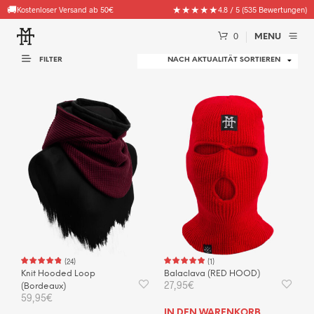
🚚
★★★★★
Kostenloser Versand ab 50€
4.8 / 5 (535 Bewertungen)
0
MENU
FILTER
(
24
)
(
1
)
Knit Hooded Loop
Balaclava (RED HOOD)
27,95
€
(Bordeaux)
59,95
€
IN DEN WARENKORB