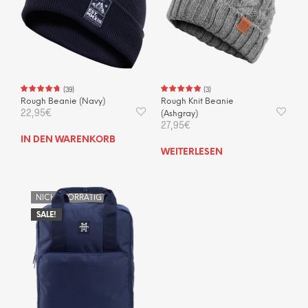
können
auf
der
Produktseite
gewählt
werden
(
39
)
(
3
)
Rough Beanie (Navy)
Rough Knit Beanie
22,95
€
(Ashgray)
27,95
€
IN DEN WARENKORB
WEITERLESEN
NICHT VORRÄTIG
SALE!