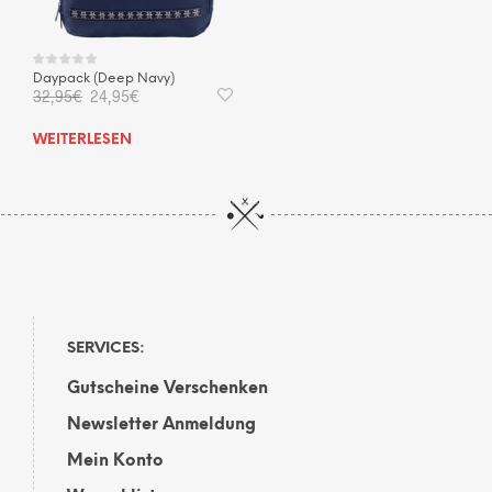
Daypack (Deep Navy)
Ursprünglicher
Aktueller
32,95
€
24,95
€
Preis
Preis
war:
ist:
WEITERLESEN
32,95€
24,95€.
SERVICES:
Gutscheine Verschenken
Newsletter Anmeldung
Mein Konto