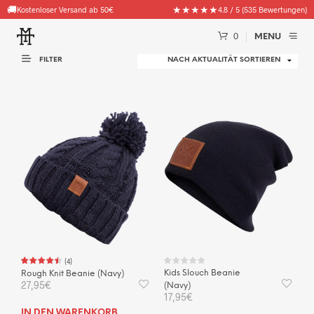
🚚
★★★★★
Kostenloser Versand ab 50€
4.8 / 5 (535 Bewertungen)
0
MENU
FILTER
(
4
)
Kids Slouch Beanie
Rough Knit Beanie (Navy)
27,95
€
(Navy)
17,95
€
IN DEN WARENKORB