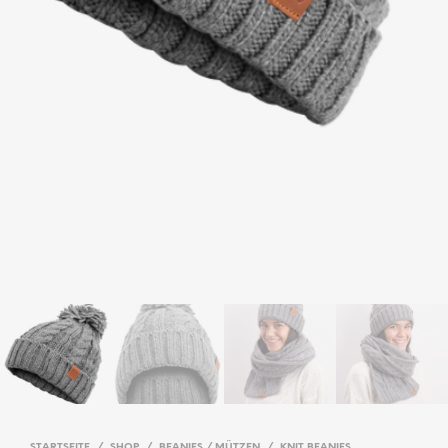
STARTSEITE
/
SHOP
/
BEANIES / MÜTZEN
/
KNIT BEANIES