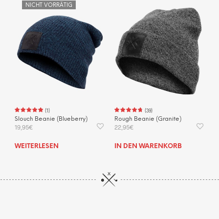
NICHT VORRÄTIG
(
1
)
(
39
)
Slouch Beanie (Blueberry)
Rough Beanie (Granite)
19,95
€
22,95
€
WEITERLESEN
IN DEN WARENKORB