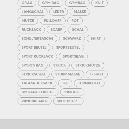
GRAU
GYM BAG
GYMBAG
KNIT
LANGSCHAL
LEDER
MASKE
MÜTZE
PULLOVER
ROT
RUCKSACK
SCARF
SCHAL
SCHULTERTASCHE
SCHWARZ
SHIRT
SPORT BEUTEL
SPORTBEUTEL
SPORT RUCKSACK
SPORTSBAG
SPORTS BAG
STRICK
STRICKMÜTZE
STRICKSCHAL
STURMMASKE
T-SHIRT
TAGESRUCKSACK
TEE
TURNBEUTEL
UMHÄNGETASCHE
VINTAGE
WINDBREAKER
WOLLMÜTZE