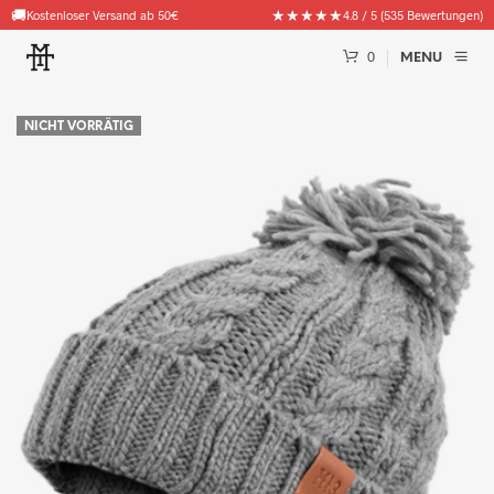
🚚
★★★★★
Kostenloser Versand ab 50€
4.8 / 5 (535 Bewertungen)
0
MENU
NICHT VORRÄTIG