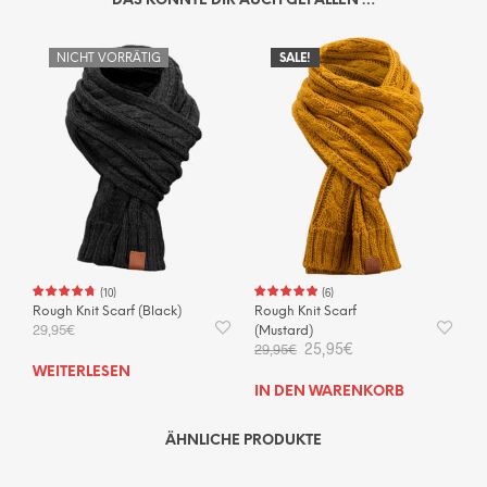
DAS KÖNNTE DIR AUCH GEFALLEN …
NICHT VORRÄTIG
SALE!
(
10
)
(
6
)
Rough Knit Scarf (Black)
Rough Knit Scarf
29,95
€
(Mustard)
Ursprünglicher
Aktueller
25,95
€
29,95
€
Preis
Preis
WEITERLESEN
war:
ist:
IN DEN WARENKORB
29,95€
25,95€.
ÄHNLICHE PRODUKTE