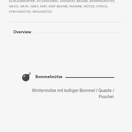
SCHLAGWÖRTER:
ACCESSOIRES
,
ASHGRAY
,
BEANIE
,
BOMMELMÜTZE
,
GRAU
,
GRAY
,
GREY
,
KNIT
,
KNIT BEANIE
,
MARINE
,
MÜTZE
,
STRICK
,
STRICKMÜTZE
,
WOLLMÜTZE
Overview
Bommelmütze
Wintermütze mit kultiger Bommel / Quaste /
Puschel.