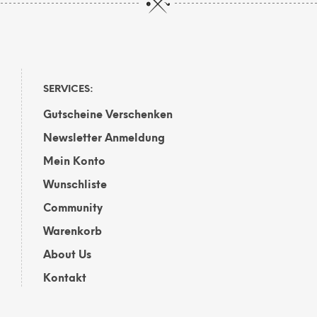
auf.
Die
Opti
kön
auf
der
SERVICES:
Prod
Gutscheine Verschenken
gewä
wer
Newsletter Anmeldung
Mein Konto
Wunschliste
Community
Warenkorb
About Us
Kontakt