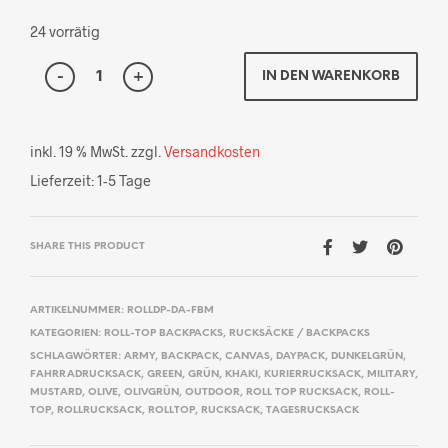
24 vorrätig
IN DEN WARENKORB
inkl. 19 % MwSt.
zzgl.
Versandkosten
Lieferzeit:
1-5 Tage
SHARE THIS PRODUCT
ARTIKELNUMMER:
ROLLDP-DA-FBM
KATEGORIEN:
ROLL-TOP BACKPACKS
,
RUCKSÄCKE / BACKPACKS
SCHLAGWÖRTER:
ARMY
,
BACKPACK
,
CANVAS
,
DAYPACK
,
DUNKELGRÜN
,
FAHRRADRUCKSACK
,
GREEN
,
GRÜN
,
KHAKI
,
KURIERRUCKSACK
,
MILITARY
,
MUSTARD
,
OLIVE
,
OLIVGRÜN
,
OUTDOOR
,
ROLL TOP RUCKSACK
,
ROLL-
TOP
,
ROLLRUCKSACK
,
ROLLTOP
,
RUCKSACK
,
TAGESRUCKSACK