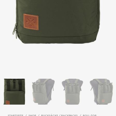
STARTSEITE
/
SHOP
/
RUCKSÄCKE / BACKPACKS
/
ROLL-TOP