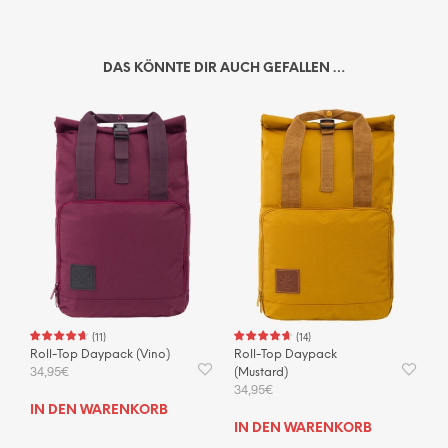
DAS KÖNNTE DIR AUCH GEFALLEN …
(
11
)
(
14
)
Roll-Top Daypack (Vino)
Roll-Top Daypack
34,95
€
(Mustard)
34,95
€
IN DEN WARENKORB
IN DEN WARENKORB