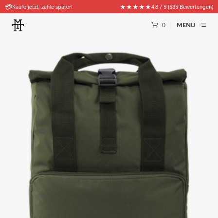
🚚
★★★★★
Kostenloser Versand ab 50€
4.8 / 5 (535 Bewertungen)
0
MENU