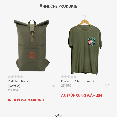
ÄHNLICHE PRODUKTE
Roll-Top Rucksack
Pocket T-Shirt (Corvo)
27,95
€
(Dazzle)
119,95
€
Dies
AUSFÜHRUNG WÄHLEN
Prod
IN DEN WARENKORB
weis
mehr
Vari