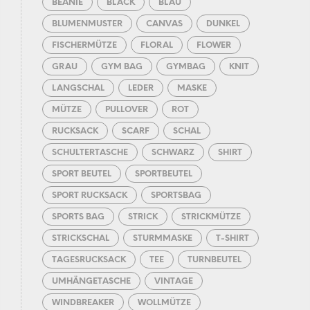
BEANIE
BLACK
BLAU
BLUMENMUSTER
CANVAS
DUNKEL
FISCHERMÜTZE
FLORAL
FLOWER
GRAU
GYM BAG
GYMBAG
KNIT
LANGSCHAL
LEDER
MASKE
MÜTZE
PULLOVER
ROT
RUCKSACK
SCARF
SCHAL
SCHULTERTASCHE
SCHWARZ
SHIRT
SPORT BEUTEL
SPORTBEUTEL
SPORT RUCKSACK
SPORTSBAG
SPORTS BAG
STRICK
STRICKMÜTZE
STRICKSCHAL
STURMMASKE
T-SHIRT
TAGESRUCKSACK
TEE
TURNBEUTEL
UMHÄNGETASCHE
VINTAGE
WINDBREAKER
WOLLMÜTZE