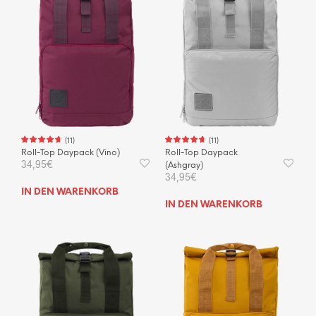
(
11
)
(
11
)
Roll-Top Daypack (Vino)
Roll-Top Daypack
34,95
€
(Ashgray)
34,95
€
IN DEN WARENKORB
IN DEN WARENKORB