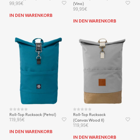
99,95
€
(Vino)
99,95
€
IN DEN WARENKORB
IN DEN WARENKORB
Roll-Top Rucksack (Petrol)
Roll-Top Rucksack
119,95
€
(Canvas Wood II)
119,95
€
IN DEN WARENKORB
IN DEN WARENKORB