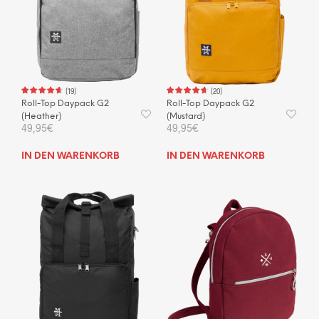
(
19
)
(
20
)
Roll-Top Daypack G2
Roll-Top Daypack G2
(Heather)
(Mustard)
49,95
€
49,95
€
IN DEN WARENKORB
IN DEN WARENKORB