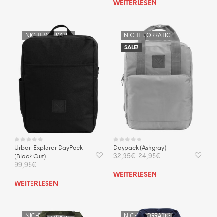
WEITERLESEN
NICHT VORRÄTIG
NICHT VORRÄTIG
SALE!
Urban Explorer DayPack
Daypack (Ashgray)
Ursprünglicher
Aktueller
32,95
€
24,95
€
(Black Out)
Preis
Preis
99,95
€
war:
ist:
WEITERLESEN
32,95€
24,95€.
WEITERLESEN
NICHT VORRÄTIG
NICHT VORRÄTIG