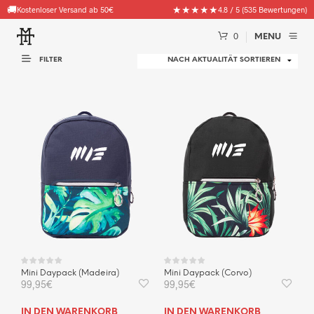
🚚
🧦
★★★★★
Gratis Goodie (Socken, Beanies & mehr) ab 100€ Bestellwert
Kostenloser Versand ab 50€
4.8 / 5 (535 Bewertungen)
0
MENU
FILTER
Mini Daypack (Madeira)
Mini Daypack (Corvo)
99,95
€
99,95
€
IN DEN WARENKORB
IN DEN WARENKORB