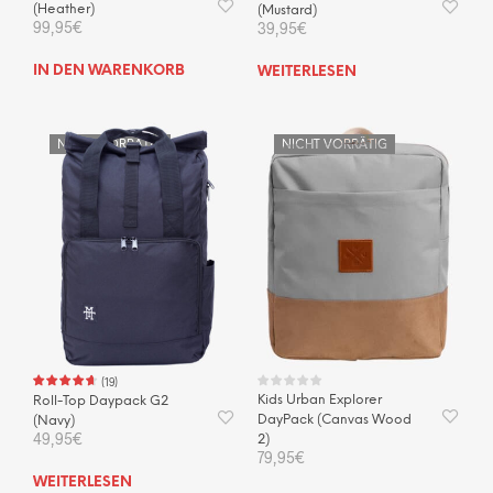
(Heather)
(Mustard)
99,95
€
39,95
€
IN DEN WARENKORB
WEITERLESEN
NICHT VORRÄTIG
NICHT VORRÄTIG
(
19
)
Kids Urban Explorer
Roll-Top Daypack G2
DayPack (Canvas Wood
(Navy)
49,95
€
2)
79,95
€
WEITERLESEN