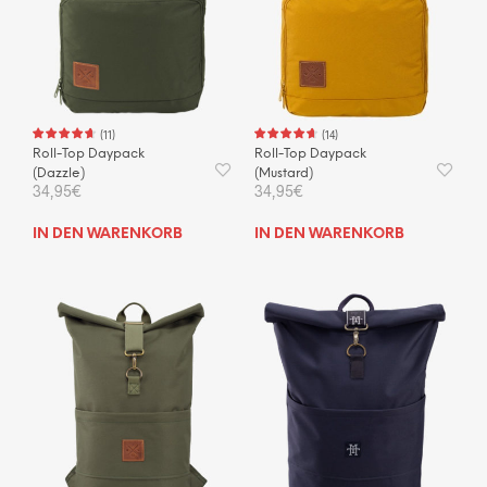
(
11
)
(
14
)
Roll-Top Daypack
Roll-Top Daypack
(Dazzle)
(Mustard)
34,95
€
34,95
€
IN DEN WARENKORB
IN DEN WARENKORB