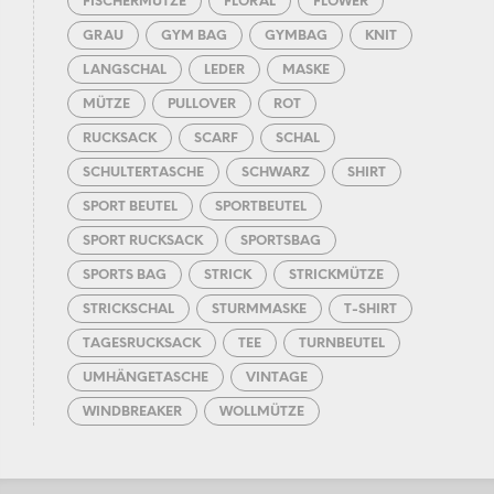
FISCHERMÜTZE
FLORAL
FLOWER
GRAU
GYM BAG
GYMBAG
KNIT
LANGSCHAL
LEDER
MASKE
MÜTZE
PULLOVER
ROT
RUCKSACK
SCARF
SCHAL
SCHULTERTASCHE
SCHWARZ
SHIRT
SPORT BEUTEL
SPORTBEUTEL
SPORT RUCKSACK
SPORTSBAG
SPORTS BAG
STRICK
STRICKMÜTZE
STRICKSCHAL
STURMMASKE
T-SHIRT
TAGESRUCKSACK
TEE
TURNBEUTEL
UMHÄNGETASCHE
VINTAGE
WINDBREAKER
WOLLMÜTZE