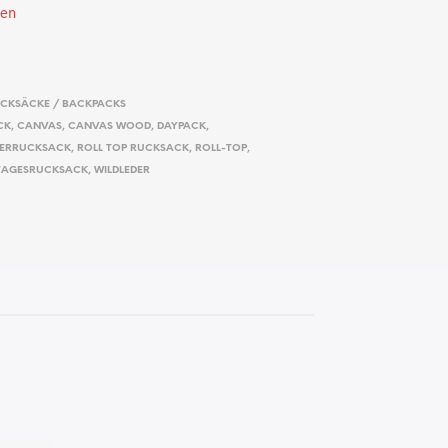
ten
CKSÄCKE / BACKPACKS
CK
,
CANVAS
,
CANVAS WOOD
,
DAYPACK
,
IERRUCKSACK
,
ROLL TOP RUCKSACK
,
ROLL-TOP
,
TAGESRUCKSACK
,
WILDLEDER