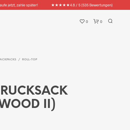
★★★★★
aufe jetzt, zahle später!
4.8 / 5 (535 Bewertungen)
0
0
BACKPACKS
/
ROLL-TOP
 RUCKSACK
WOOD II)