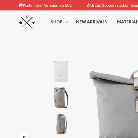
🚚
🧦
Kostenloser Versand ab 50€
Gratis Goodie (Socken, Bea
SHOP
NEW ARRIVALS
MATERIAL