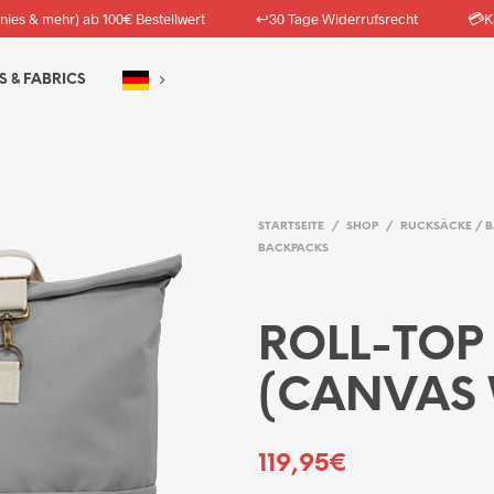
↩️
💳
nies & mehr) ab 100€ Bestellwert
30 Tage Widerrufsrecht
K
S & FABRICS
STARTSEITE
/
SHOP
/
RUCKSÄCKE / 
BACKPACKS
ROLL-TOP
(CANVAS 
119,95
€