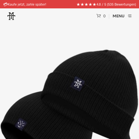
🚚
★★★★★
Kostenloser Versand ab 50€
4.8 / 5 (535 Bewertungen)
0
MENU