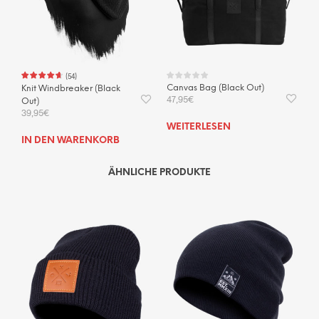
(
54
)
Canvas Bag (Black Out)
Knit Windbreaker (Black
47,95
€
Out)
39,95
€
WEITERLESEN
IN DEN WARENKORB
ÄHNLICHE PRODUKTE