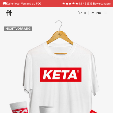
🚚
★★★★★
Kostenloser Versand ab 50€
4.8 / 5 (535 Bewertungen)
0
MENU
NICHT VORRÄTIG