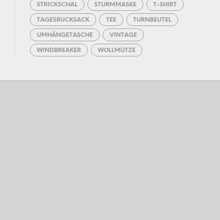
STRICKSCHAL
STURMMASKE
T-SHIRT
TAGESRUCKSACK
TEE
TURNBEUTEL
UMHÄNGETASCHE
VINTAGE
WINDBREAKER
WOLLMÜTZE