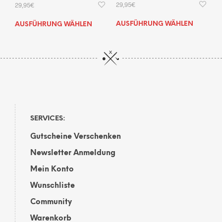
29,95
€
29,95
€
Dies
Dieses
AUSFÜHRUNG WÄHLEN
AUSFÜHRUNG WÄHLEN
Prod
Produkt
weis
weist
mehr
mehrere
Vari
Varianten
auf.
auf.
Die
Die
Opti
Optionen
kön
können
auf
auf
SERVICES:
der
der
Gutscheine Verschenken
Prod
Produktseite
gewä
gewählt
Newsletter Anmeldung
wer
werden
Mein Konto
Wunschliste
Community
Warenkorb