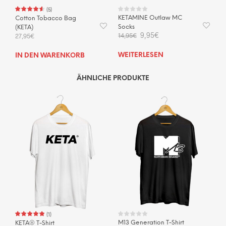
(
5
)
KETAMINE Outlaw MC
Cotton Tobacco Bag
Socks
(KETA)
Ursprünglicher
Aktueller
9,95
€
14,95
€
27,95
€
Preis
Preis
war:
ist:
WEITERLESEN
IN DEN WARENKORB
14,95€
9,95€.
ÄHNLICHE PRODUKTE
(
1
)
M13 Generation T-Shirt
KETA® T-Shirt