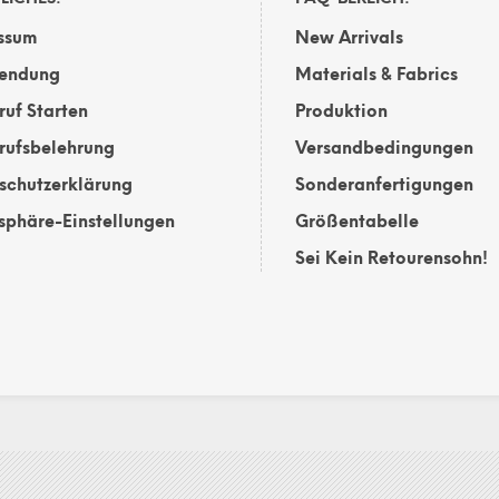
auf
auf
te
ssum
New Arrivals
der
der
Produktseite
Produktsei
endung
Materials & Fabrics
gewählt
gewählt
ruf Starten
Produktion
werden
werden
rufsbelehrung
Versandbedingungen
schutzerklärung
Sonderanfertigungen
tsphäre-Einstellungen
Größentabelle
Sei Kein Retourensohn!