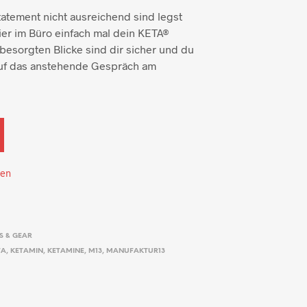
atement nicht ausreichend sind legst
ier im Büro einfach mal dein KETA®
besorgten Blicke sind dir sicher und du
 auf das anstehende Gespräch am
ten
S & GEAR
TA
,
KETAMIN
,
KETAMINE
,
M13
,
MANUFAKTUR13