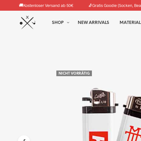
🚚
🧦
Kostenloser Versand ab 50€
Gratis Goodie (Socken, Bea
SHOP
NEW ARRIVALS
MATERIAL
NICHT VORRÄTIG