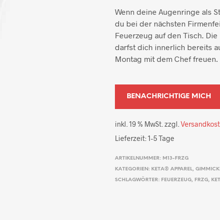
Wenn deine Augenringe als St
du bei der nächsten Firmenfe
Feuerzeug auf den Tisch. Die 
darfst dich innerlich bereits
Montag mit dem Chef freuen.
inkl. 19 % MwSt.
zzgl.
Versandkos
Lieferzeit:
1-5 Tage
ARTIKELNUMMER:
M13-FRZG
KATEGORIEN:
KETA® APPAREL
,
GIMMICK
SCHLAGWÖRTER:
FEUERZEUG
,
FRZG
,
KE