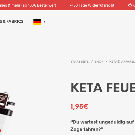
↩️
💳
nies & mehr) ab 100€ Bestellwert
30 Tage Widerrufsrecht
K
S & FABRICS
STARTSEITE
/
SHOP
/
KETA® APPAREL
KETA FEU
1,95
€
“Du wartest ungeduldig auf 
Züge fahren?”