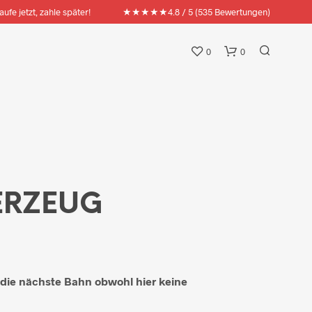
★★★★★
aufe jetzt, zahle später!
4.8 / 5 (535 Bewertungen)
0
0
ERZEUG
die nächste Bahn obwohl hier keine