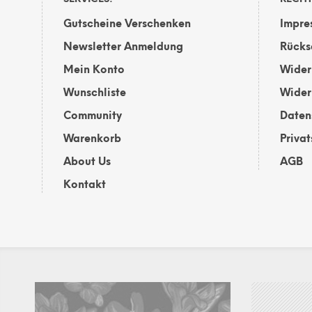
der
Produktsei
Gutscheine Verschenken
Impre
gewählt
Newsletter Anmeldung
Rücks
werden
Mein Konto
Wider
Wunschliste
Wider
Community
Daten
Warenkorb
Priva
About Us
AGB
Kontakt