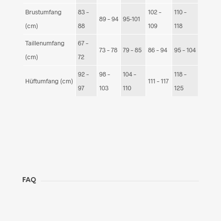
Brustumfang
83 –
102 –
110 –
89 – 94
95-101
(cm)
88
109
118
Taillenumfang
67 –
73 – 78
79 – 85
86 – 94
95 – 104
(cm)
72
92 –
98 –
104 –
118 –
Hüftumfang (cm)
111 – 117
97
103
110
125
FAQ