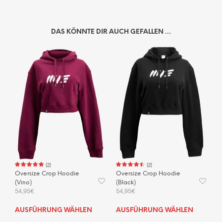
DAS KÖNNTE DIR AUCH GEFALLEN …
(
2
)
(
2
)
Oversize Crop Hoodie
Oversize Crop Hoodie
(Vino)
(Black)
54,95
€
54,95
€
Dieses
Dies
AUSFÜHRUNG WÄHLEN
AUSFÜHRUNG WÄHLEN
Produkt
Prod