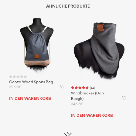
weist
weis
ÄHNLICHE PRODUKTE
mehrere
mehr
Varianten
Vari
auf.
auf.
Die
Die
Optionen
Opti
können
kön
auf
auf
der
der
Produktseite
Prod
gewählt
gewä
werden
wer
Gooze Wood Sports Bag
39,95
€
(
44
)
Windbreaker (Dark
Rough)
IN DEN WARENKORB
34,95
€
IN DEN WARENKORB