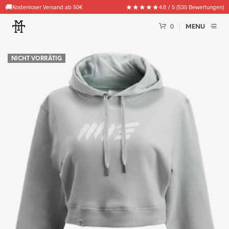
🚚
★★★★★
Kostenloser Versand ab 50€
4.8 / 5 (535 Bewertungen)
0
MENU
NICHT VORRÄTIG