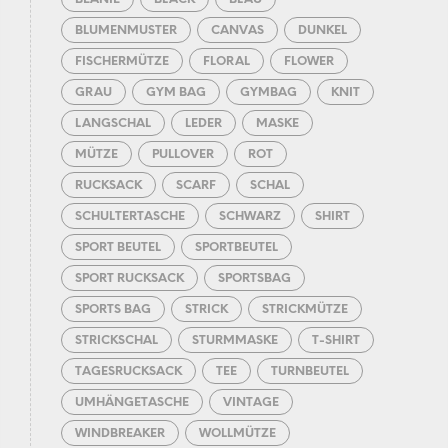
BLUMENMUSTER
CANVAS
DUNKEL
FISCHERMÜTZE
FLORAL
FLOWER
GRAU
GYM BAG
GYMBAG
KNIT
LANGSCHAL
LEDER
MASKE
MÜTZE
PULLOVER
ROT
RUCKSACK
SCARF
SCHAL
SCHULTERTASCHE
SCHWARZ
SHIRT
SPORT BEUTEL
SPORTBEUTEL
SPORT RUCKSACK
SPORTSBAG
SPORTS BAG
STRICK
STRICKMÜTZE
STRICKSCHAL
STURMMASKE
T-SHIRT
TAGESRUCKSACK
TEE
TURNBEUTEL
UMHÄNGETASCHE
VINTAGE
WINDBREAKER
WOLLMÜTZE