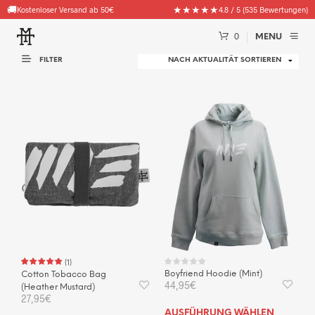
🚚
★★★★★
Kostenloser Versand ab 50€
4.8 / 5 (535 Bewertungen)
0
MENU
FILTER
(
1
)
Boyfriend Hoodie (Mint)
Cotton Tobacco Bag
44,95
€
(Heather Mustard)
27,95
€
Dies
AUSFÜHRUNG WÄHLEN