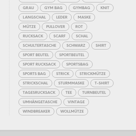
GRAU
GYM BAG
GYMBAG
KNIT
LANGSCHAL
LEDER
MASKE
MÜTZE
PULLOVER
ROT
RUCKSACK
SCARF
SCHAL
SCHULTERTASCHE
SCHWARZ
SHIRT
SPORT BEUTEL
SPORTBEUTEL
SPORT RUCKSACK
SPORTSBAG
SPORTS BAG
STRICK
STRICKMÜTZE
STRICKSCHAL
STURMMASKE
T-SHIRT
TAGESRUCKSACK
TEE
TURNBEUTEL
UMHÄNGETASCHE
VINTAGE
WINDBREAKER
WOLLMÜTZE