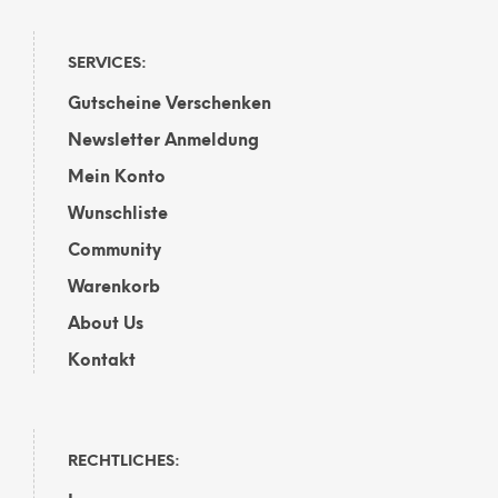
Optionen
können
auf
SERVICES:
der
Gutscheine Verschenken
Produktseite
gewählt
Newsletter Anmeldung
werden
Mein Konto
Wunschliste
Community
Warenkorb
About Us
Kontakt
RECHTLICHES: