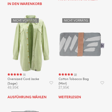
Prod
IN DEN WARENKORB
weis
mehr
Vari
NICHT VORRÄTIG
NICHT VORRÄTIG
auf.
Die
Opti
kön
auf
der
Prod
gewä
wer
(
1
)
(
2
)
Oversized Cord Jacke
Cotton Tobacco Bag
(Sage)
(Mint)
49,95
€
27,95
€
Dieses
AUSFÜHRUNG WÄHLEN
WEITERLESEN
Produkt
weist