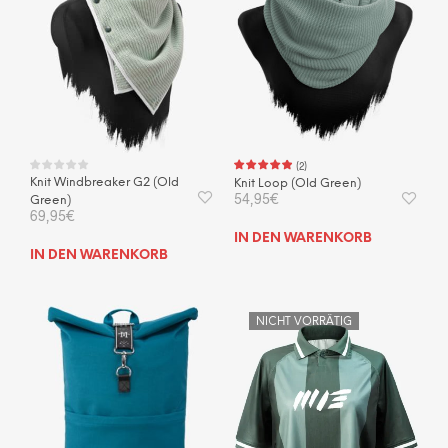
Opti
kön
auf
der
Prod
gewä
wer
(
2
)
Knit Windbreaker G2 (Old
Knit Loop (Old Green)
54,95
€
Green)
69,95
€
IN DEN WARENKORB
IN DEN WARENKORB
NICHT VORRÄTIG