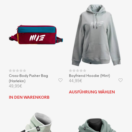
mehrere
Varianten
auf.
Die
Optionen
können
auf
der
Produktseite
gewählt
werden
Cross-Body Pusher Bag
Boyfriend Hoodie (Mint)
44,95
€
(Harlekin)
49,95
€
Dies
AUSFÜHRUNG WÄHLEN
Prod
IN DEN WARENKORB
weis
mehr
Vari
auf.
Die