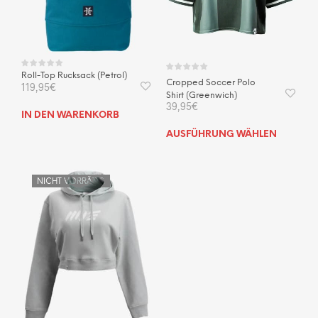
Roll-Top Rucksack (Petrol)
Cropped Soccer Polo
119,95
€
Shirt (Greenwich)
39,95
€
IN DEN WARENKORB
Dies
AUSFÜHRUNG WÄHLEN
Prod
weis
mehr
NICHT VORRÄTIG
Vari
auf.
Die
Opti
kön
auf
der
Prod
gewä