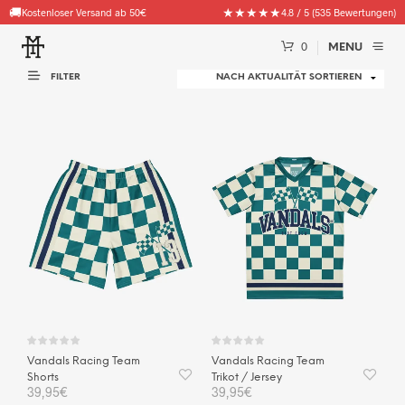
🚚
★★★★★
Kostenloser Versand ab 50€
4.8 / 5 (535 Bewertungen)
0
MENU
FILTER
Vandals Racing Team
Vandals Racing Team
Shorts
Trikot / Jersey
39,95
€
39,95
€