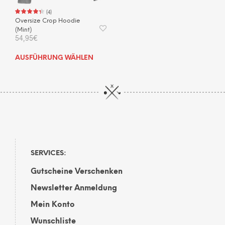
wer
(
4
)
Oversize Crop Hoodie
(Mint)
54,95
€
Dieses
AUSFÜHRUNG WÄHLEN
Produkt
weist
mehrere
Varianten
auf.
Die
Optionen
können
auf
SERVICES:
der
Gutscheine Verschenken
Produktseite
gewählt
Newsletter Anmeldung
werden
Mein Konto
Wunschliste