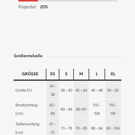
Polyester
20%
Größentabelle
GRÖSSE
XS
S
M
L
XL
34 –
Größe EU
38 – 40
42 – 44
46 – 48
50 – 52
36
Brustumfang
83 –
102 –
110 –
89 – 94
95-101
(cm)
88
109
118
Taillenumfang
67 –
73 – 78
79 – 85
86 – 94
95 – 104
(cm)
72