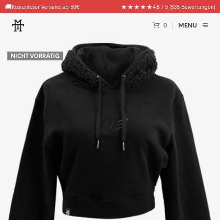
🚚
★★★★★
Kostenloser Versand ab 50€
4.8 / 5 (535 Bewertungen)
0
MENU
NICHT VORRÄTIG