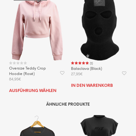
(
1
)
Oversize Teddy Crop
Balaclava (Black)
27,95
€
Hoodie (Rosé)
84,95
€
IN DEN WARENKORB
Dieses
AUSFÜHRUNG WÄHLEN
Produkt
weist
ÄHNLICHE PRODUKTE
mehrere
Varianten
auf.
Die
Optionen