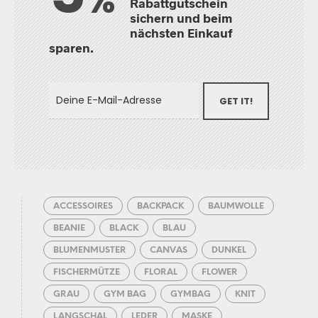
%
Rabattgutschein
sichern und beim
nächsten Einkauf
sparen.
GET IT!
ACCESSOIRES
BACKPACK
BAUMWOLLE
BEANIE
BLACK
BLAU
BLUMENMUSTER
CANVAS
DUNKEL
FISCHERMÜTZE
FLORAL
FLOWER
GRAU
GYM BAG
GYMBAG
KNIT
LANGSCHAL
LEDER
MASKE