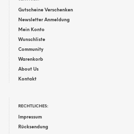
der
Produktseite
Gutscheine Verschenken
Prod
gewählt
gewä
werden
Newsletter Anmeldung
wer
Mein Konto
Wunschliste
Community
Warenkorb
About Us
Kontakt
RECHTLICHES:
Impressum
Rücksendung