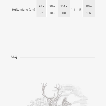
92 –
98 –
104 –
118 –
Hüftumfang (cm)
111 – 117
97
103
110
125
FAQ