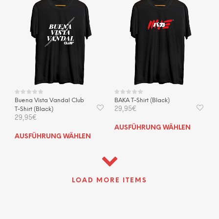
auf.
Die
Opti
kön
auf
der
Prod
gewä
wer
Buena Vista Vandal Club
BAKA T-Shirt (Black)
29,95
€
T-Shirt (Black)
29,95
€
Dies
AUSFÜHRUNG WÄHLEN
Dieses
Prod
AUSFÜHRUNG WÄHLEN
Produkt
weis
weist
mehr
mehrere
Vari
Varianten
auf.
LOAD MORE ITEMS
auf.
Die
Die
Opti
Optionen
kön
können
auf