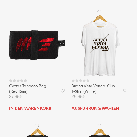
Prod
weis
mehr
Vari
auf.
Die
Opti
kön
auf
der
Prod
gewä
wer
Cotton Tobacco Bag
Buena Vista Vandal Club
(Red Rum)
T-Shirt (White)
27,95
€
29,95
€
Dies
IN DEN WARENKORB
AUSFÜHRUNG WÄHLEN
Prod
weis
mehr
Vari