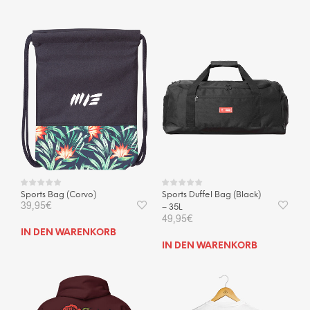
Prod
weist
weis
mehrere
mehr
Varianten
Vari
auf.
auf.
Die
Die
Optionen
Opti
können
kön
auf
auf
der
der
Produktseite
Prod
gewählt
gewä
werden
wer
Sports Bag (Corvo)
Sports Duffel Bag (Black)
39,95
€
– 35L
49,95
€
IN DEN WARENKORB
IN DEN WARENKORB