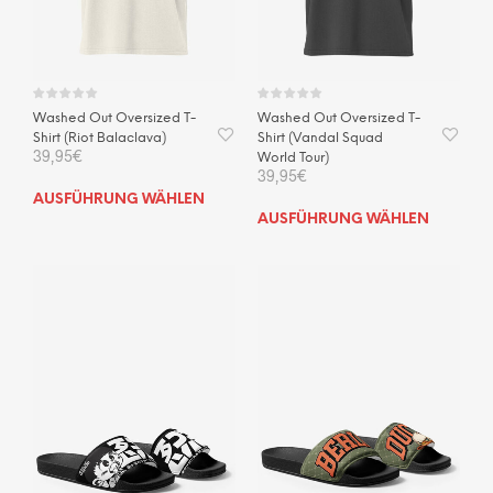
der
der
Produktseite
Prod
gewählt
gewä
werden
wer
Washed Out Oversized T-
Washed Out Oversized T-
Shirt (Riot Balaclava)
Shirt (Vandal Squad
39,95
€
World Tour)
39,95
€
Dieses
AUSFÜHRUNG WÄHLEN
Dies
Produkt
AUSFÜHRUNG WÄHLEN
Prod
weist
weis
mehrere
mehr
Varianten
Vari
auf.
auf.
Die
Die
Optionen
Opti
können
kön
auf
auf
der
der
Produktseite
Prod
gewählt