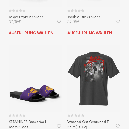
gewä
werden
wer
Tokyo Explorer Slides
Trouble Ducks Slides
37,95
€
37,95
€
Dieses
Dies
AUSFÜHRUNG WÄHLEN
AUSFÜHRUNG WÄHLEN
Produkt
Prod
weist
weis
mehrere
mehr
Varianten
Vari
auf.
auf.
Die
Die
Optionen
Opti
können
kön
auf
auf
der
der
Produktseite
Prod
gewählt
gewä
werden
wer
KETAMINES Basketball
Washed Out Oversized T-
Team Slides
Shirt (CCTV)