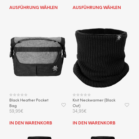
Dieses
Dies
AUSFÜHRUNG WÄHLEN
AUSFÜHRUNG WÄHLEN
Produkt
Prod
weist
weis
mehrere
mehr
Varianten
Vari
auf.
auf.
Die
Die
Optionen
Opti
können
kön
auf
auf
der
der
Produktseite
Prod
gewählt
gewä
werden
wer
Black Heather Pocket
Knit Neckwarmer (Black
Bag
Out)
59,95
€
34,95
€
IN DEN WARENKORB
IN DEN WARENKORB