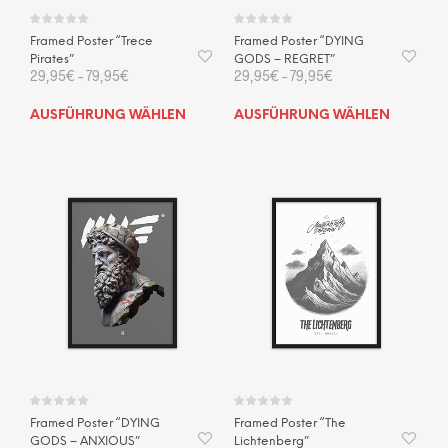
werden
wer
Framed Poster “Trece
Framed Poster “DYING
Pirates”
GODS – REGRET”
29,95
€
–
79,95
€
29,95
€
–
79,95
€
Dieses
Dies
AUSFÜHRUNG WÄHLEN
AUSFÜHRUNG WÄHLEN
Produkt
Prod
weist
weis
mehrere
mehr
Varianten
Vari
auf.
auf.
Die
Die
Optionen
Opti
können
kön
auf
auf
der
der
Produktseite
Prod
gewählt
gewä
werden
wer
Framed Poster “DYING
Framed Poster “The
GODS – ANXIOUS”
Lichtenberg”