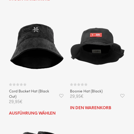
Cord Bucket Hat (Black
Boonie Hat (Black)
29,95
€
Out)
29,95
€
IN DEN WARENKORB
Dieses
AUSFÜHRUNG WÄHLEN
Produkt
weist
mehrere