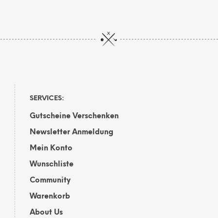
auf
der
der
Prod
Produktseite
gewä
gewählt
wer
werden
SERVICES:
Gutscheine Verschenken
Newsletter Anmeldung
Mein Konto
Wunschliste
Community
Warenkorb
About Us