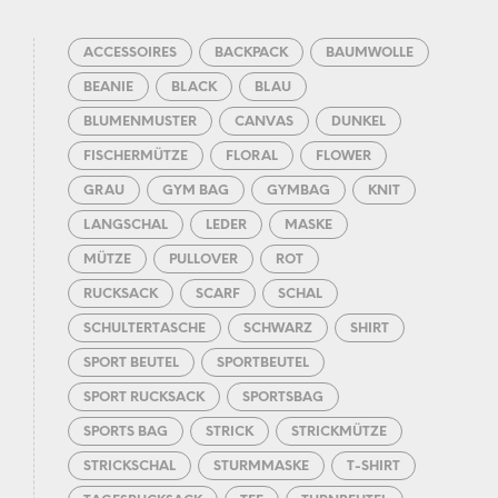
ACCESSOIRES
BACKPACK
BAUMWOLLE
BEANIE
BLACK
BLAU
BLUMENMUSTER
CANVAS
DUNKEL
FISCHERMÜTZE
FLORAL
FLOWER
GRAU
GYM BAG
GYMBAG
KNIT
LANGSCHAL
LEDER
MASKE
MÜTZE
PULLOVER
ROT
RUCKSACK
SCARF
SCHAL
SCHULTERTASCHE
SCHWARZ
SHIRT
SPORT BEUTEL
SPORTBEUTEL
SPORT RUCKSACK
SPORTSBAG
SPORTS BAG
STRICK
STRICKMÜTZE
STRICKSCHAL
STURMMASKE
T-SHIRT