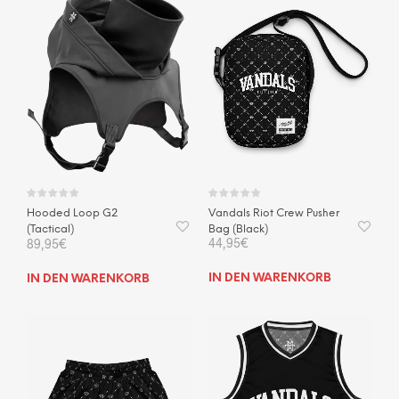
Varianten
auf.
Die
Optionen
können
auf
der
Produktseite
gewählt
werden
Vandals Riot Crew Pusher
Hooded Loop G2
Bag (Black)
(Tactical)
44,95
€
89,95
€
IN DEN WARENKORB
IN DEN WARENKORB