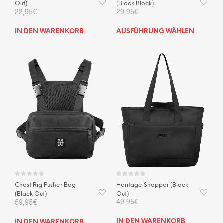
Out)
(Black Block)
22,95
€
29,95
€
Dies
IN DEN WARENKORB
AUSFÜHRUNG WÄHLEN
Prod
weis
mehr
Vari
auf.
Die
Opti
kön
auf
der
Prod
gewä
wer
Heritage Shopper (Black
Chest Rig Pusher Bag
Out)
(Black Out)
49,95
€
59,95
€
IN DEN WARENKORB
IN DEN WARENKORB