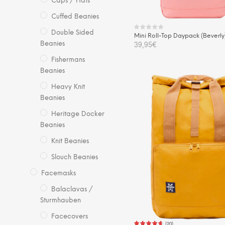
Caps / Hats
Cuffed Beanies
Double Sided
Mini Roll-Top Daypack (Beverly
39,95
€
Beanies
Fishermans
IN DEN WARENKORB
Beanies
Heavy Knit
Beanies
Heritage Docker
Beanies
Knit Beanies
Slouch Beanies
Facemasks
Balaclavas /
Sturmhauben
Facecovers
(
20
)