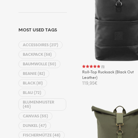
MOST USED TAGS
ACCESSOIRES
(217)
BACKPACK
(58)
BAUMWOLLE
(50)
(
1
)
Roll-Top Rucksack (Black Out
BEANIE
(82)
Leather)
119,95
€
BLACK
(81)
BLAU
(72)
IN DEN WARENKORB
BLUMENMUSTER
(45)
CANVAS
(55)
DUNKEL
(47)
FISCHERMÜTZE
(48)