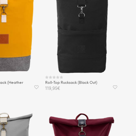
sack (Heather
Roll-Top Rucksack (Black Out)
119,95
€
IN DEN WARENKORB
KORB