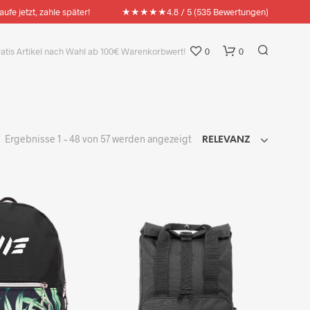
★★★★★
aufe jetzt, zahle später!
4.8 / 5 (535 Bewertungen)
ratis Artikel nach Wahl ab 100€ Warenkorbwert!
0
0
Nach
Ergebnisse 1 – 48 von 57 werden angezeigt
RELEVANZ
Aktualität
sortiert