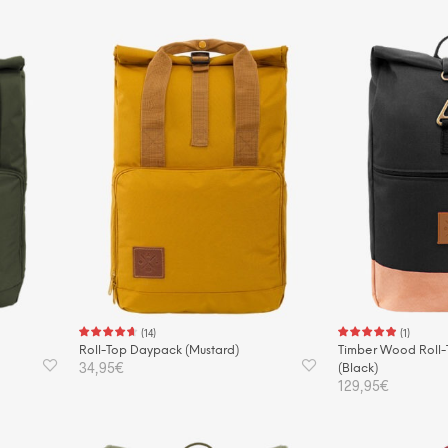
IN DEN WARENKORB
IN DEN WAREN
(
14
)
(
1
)
Roll-Top Daypack (Mustard)
Timber Wood Roll-
34,95
€
(Black)
129,95
€
IN DEN WARENKORB
IN DEN WAREN