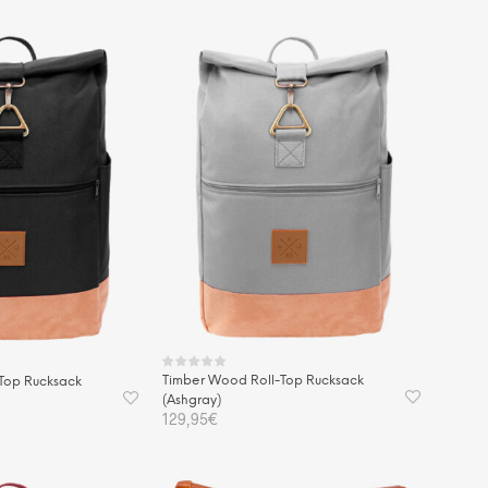
KORB
IN DEN WARENKORB
Timber Wood Roll-Top Rucksack
Top Rucksack
(Ashgray)
129,95
€
IN DEN WARENKORB
KORB