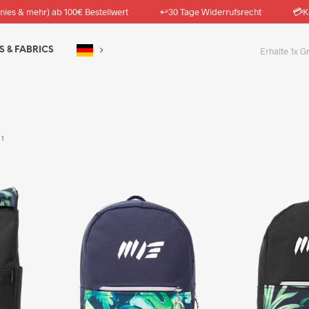
↩️
💳
nies & mehr) ab 100€ Bestellwert
30 Tage Widerrufsrecht
K
S & FABRICS
Erhalte 1x G
 1