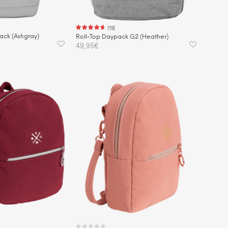
(
19
)
ack (Ashgray)
Roll-Top Daypack G2 (Heather)
49,95
€
KORB
IN DEN WARENKORB