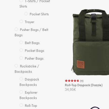
T-Shirts / Pocket
IN DEN WARENKORB
Shirts
Pocket Shirts
Troyer
Pusher Bags / Belt
Bags
Belt Bags
Pocket Bags
Pusher Bags
Rucksäcke /
Backpacks
Daypack
(
11
)
Backpacks
Roll-Top Daypack (Dazzle)
34,95
€
Explorer
Backpacks
IN DEN WARENKORB
Roll-Top