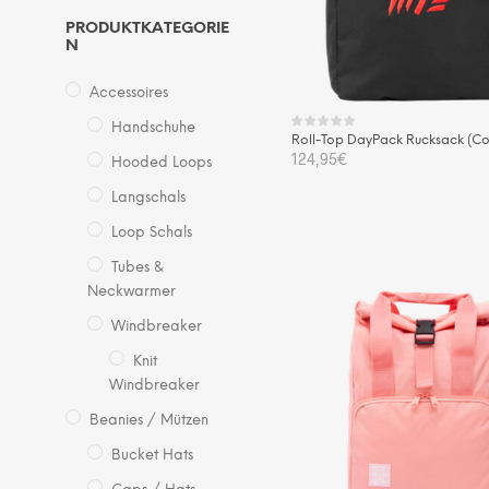
PRODUKTKATEGORIE
N
Accessoires
Handschuhe
Roll-Top DayPack Rucksack (Co
124,95
€
Hooded Loops
Langschals
IN DEN WARENKORB
Loop Schals
Tubes &
Neckwarmer
Windbreaker
Knit
Windbreaker
Beanies / Mützen
Bucket Hats