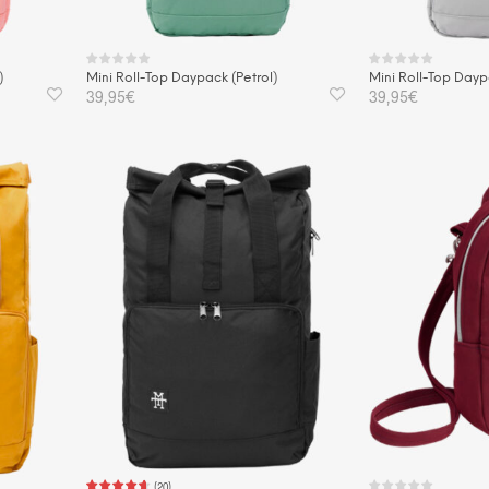
)
Mini Roll-Top Daypack (Petrol)
Mini Roll-Top Dayp
39,95
€
39,95
€
IN DEN WARENKORB
IN DEN WAREN
(
20
)