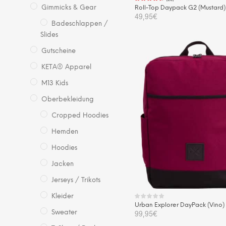
Gimmicks & Gear
Roll-Top Daypack G2 (Mustard)
49,95
€
Badeschlappen /
Slides
IN DEN WARENKORB
Gutscheine
KETA® Apparel
M13 Kids
Oberbekleidung
Cropped Hoodies
Hemden
Hoodies
Jacken
Jerseys / Trikots
Kleider
Urban Explorer DayPack (Vino)
Sweater
99,95
€