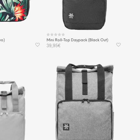
vo)
Mini Roll-Top Daypack (Black Out)
39,95
€
KORB
IN DEN WARENKORB