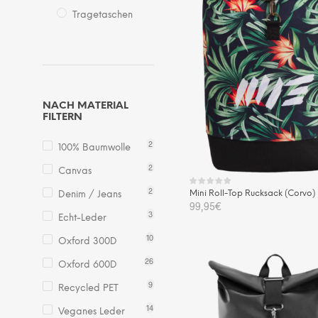
Tragetaschen
NACH MATERIAL
FILTERN
2
100% Baumwolle
2
Canvas
2
Mini Roll-Top Rucksack (Corvo)
Denim / Jeans
99,95
€
3
Echt-Leder
IN DEN WARENKORB
10
Oxford 300D
26
Oxford 600D
9
Recycled PET
14
Veganes Leder