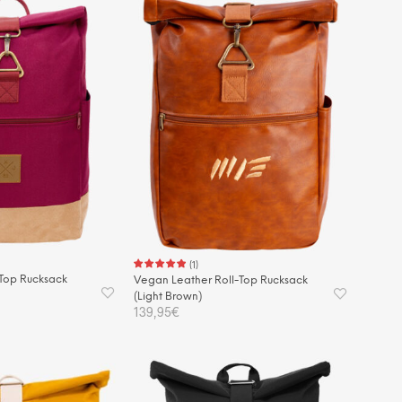
(
1
)
Top Rucksack
Vegan Leather Roll-Top Rucksack
(Light Brown)
139,95
€
KORB
IN DEN WARENKORB