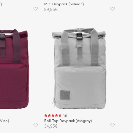
)
Mini Daypack (Salmon)
99,95
€
KORB
IN DEN WARENKORB
(
11
)
Vino)
Roll-Top Daypack (Ashgray)
34,95
€