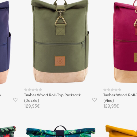
k
Timber Wood Roll-Top Rucksack
Timber Wood Roll-
(Dazzle)
(Vino)
129,95
€
129,95
€
IN DEN WARENKORB
IN DEN WAREN