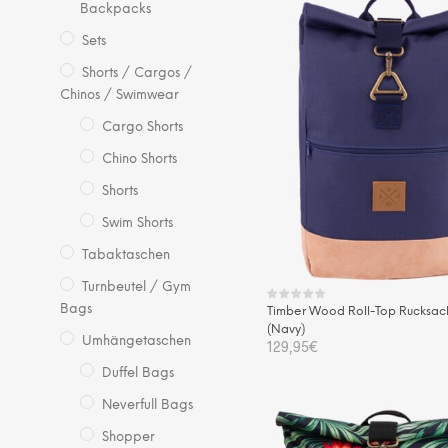
Backpacks
Sets
Shorts / Cargos /
Chinos / Swimwear
Cargo Shorts
Chino Shorts
Shorts
Swim Shorts
Tabaktaschen
Turnbeutel / Gym
Bags
Timber Wood Roll-Top Rucksac
(Navy)
Umhängetaschen
129,95
€
Duffel Bags
IN DEN WARENKORB
Neverfull Bags
Shopper