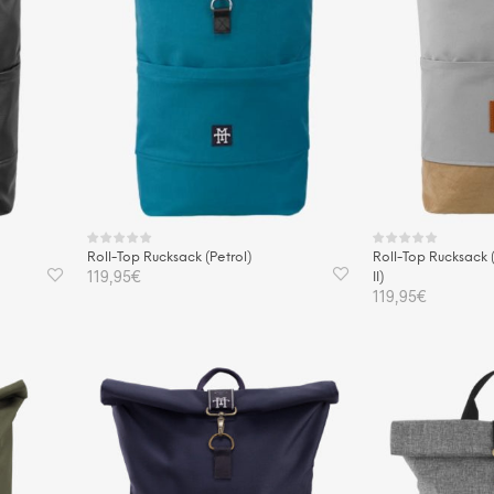
Roll-Top Rucksack (Petrol)
Roll-Top Rucksack
119,95
€
II)
119,95
€
IN DEN WARENKORB
IN DEN WAREN