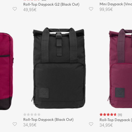
Mini Daypack (Vino
Roll-Top Daypack G2 (Black Out)
99,95
€
49,95
€
IN DEN WAREN
IN DEN WARENKORB
(
11
)
Roll-Top Daypack (Black Out)
Roll-Top Daypack (
34,95
€
34,95
€