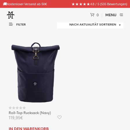
🚚
★★★★★
Kostenloser Versand ab 50€
4.8 / 5 (535 Bewertungen)
0
MENU
FILTER
Roll-Top Rucksack (Navy)
119,95
€
IN DEN WARENKORB