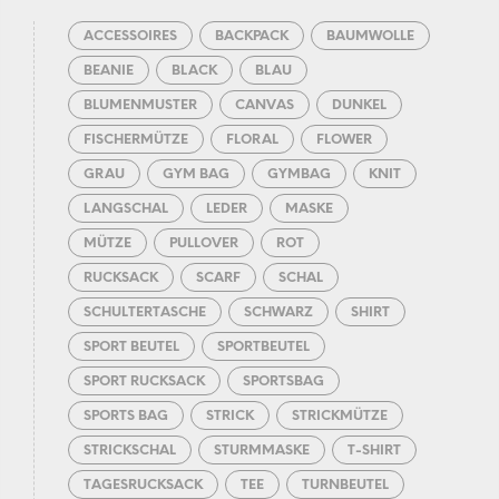
ACCESSOIRES
BACKPACK
BAUMWOLLE
BEANIE
BLACK
BLAU
BLUMENMUSTER
CANVAS
DUNKEL
FISCHERMÜTZE
FLORAL
FLOWER
GRAU
GYM BAG
GYMBAG
KNIT
LANGSCHAL
LEDER
MASKE
MÜTZE
PULLOVER
ROT
RUCKSACK
SCARF
SCHAL
SCHULTERTASCHE
SCHWARZ
SHIRT
SPORT BEUTEL
SPORTBEUTEL
SPORT RUCKSACK
SPORTSBAG
SPORTS BAG
STRICK
STRICKMÜTZE
STRICKSCHAL
STURMMASKE
T-SHIRT
TAGESRUCKSACK
TEE
TURNBEUTEL