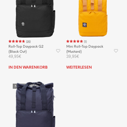
(
20
)
(
1
)
Roll-Top Daypack G2
Mini Roll-Top Daypack
(Black Out)
(Mustard)
49,95
€
39,95
€
IN DEN WARENKORB
WEITERLESEN
NICHT VORRÄTIG