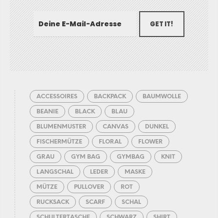
GET IT!
ACCESSOIRES
BACKPACK
BAUMWOLLE
BEANIE
BLACK
BLAU
BLUMENMUSTER
CANVAS
DUNKEL
FISCHERMÜTZE
FLORAL
FLOWER
GRAU
GYM BAG
GYMBAG
KNIT
LANGSCHAL
LEDER
MASKE
MÜTZE
PULLOVER
ROT
RUCKSACK
SCARF
SCHAL
SCHULTERTASCHE
SCHWARZ
SHIRT