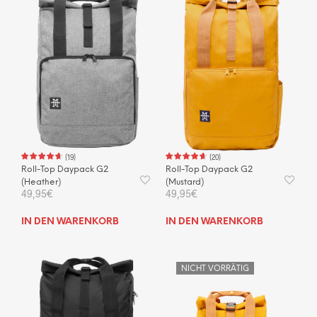
(
19
)
(
20
)
Roll-Top Daypack G2
Roll-Top Daypack G2
(Heather)
(Mustard)
49,95
€
49,95
€
IN DEN WARENKORB
IN DEN WARENKORB
NICHT VORRÄTIG