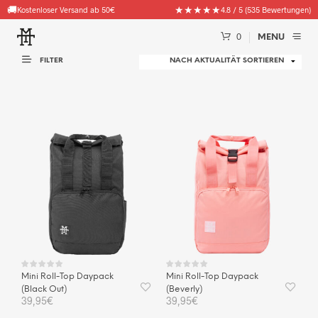
🚚
★★★★★
Kostenloser Versand ab 50€
4.8 / 5 (535 Bewertungen)
0
MENU
FILTER
Mini Roll-Top Daypack
Mini Roll-Top Daypack
(Black Out)
(Beverly)
39,95
€
39,95
€