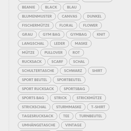
BEANIE
BLACK
BLAU
BLUMENMUSTER
CANVAS
DUNKEL
FISCHERMÜTZE
FLORAL
FLOWER
GRAU
GYM BAG
GYMBAG
KNIT
LANGSCHAL
LEDER
MASKE
MÜTZE
PULLOVER
ROT
RUCKSACK
SCARF
SCHAL
SCHULTERTASCHE
SCHWARZ
SHIRT
SPORT BEUTEL
SPORTBEUTEL
SPORT RUCKSACK
SPORTSBAG
SPORTS BAG
STRICK
STRICKMÜTZE
STRICKSCHAL
STURMMASKE
T-SHIRT
TAGESRUCKSACK
TEE
TURNBEUTEL
UMHÄNGETASCHE
VINTAGE