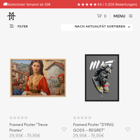
🚚
★★★★★
Kostenloser Versand ab 50€
4.8 / 5 (535 Bewertungen)
0
MENU
FILTER
Framed Poster “Trece
Framed Poster “DYING
Pirates”
GODS – REGRET”
29,95
€
–
79,95
€
29,95
€
–
79,95
€