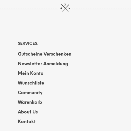
mehrere
mehr
Varianten
Vari
auf.
auf.
Die
Die
Optionen
Opti
können
kön
auf
auf
SERVICES:
der
der
Gutscheine Verschenken
Produktseite
Prod
gewählt
gewä
Newsletter Anmeldung
werden
wer
Mein Konto
Wunschliste
Community
Warenkorb
About Us
Kontakt