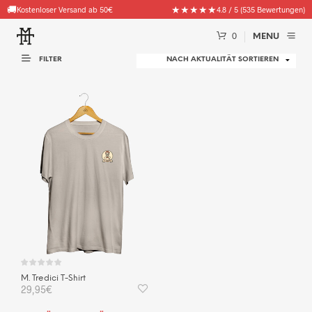
🚚
★★★★★
Kostenloser Versand ab 50€
4.8 / 5 (535 Bewertungen)
0
MENU
FILTER
M. Tredici T-Shirt
29,95
€