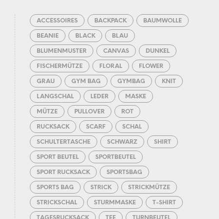
ACCESSOIRES
BACKPACK
BAUMWOLLE
BEANIE
BLACK
BLAU
BLUMENMUSTER
CANVAS
DUNKEL
FISCHERMÜTZE
FLORAL
FLOWER
GRAU
GYM BAG
GYMBAG
KNIT
LANGSCHAL
LEDER
MASKE
MÜTZE
PULLOVER
ROT
RUCKSACK
SCARF
SCHAL
SCHULTERTASCHE
SCHWARZ
SHIRT
SPORT BEUTEL
SPORTBEUTEL
SPORT RUCKSACK
SPORTSBAG
SPORTS BAG
STRICK
STRICKMÜTZE
STRICKSCHAL
STURMMASKE
T-SHIRT
TAGESRUCKSACK
TEE
TURNBEUTEL