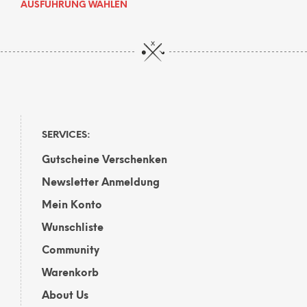
Dieses
AUSFÜHRUNG WÄHLEN
Produkt
weist
mehrere
Varianten
auf.
Die
Optionen
können
auf
SERVICES:
der
Gutscheine Verschenken
Produktseite
gewählt
Newsletter Anmeldung
werden
Mein Konto
Wunschliste
Community
Warenkorb
About Us