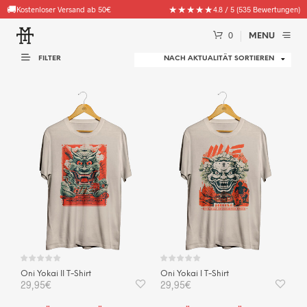
🚚
★★★★★
Kostenloser Versand ab 50€
4.8 / 5 (535 Bewertungen)
0
MENU
FILTER
Oni Yokai II T-Shirt
Oni Yokai I T-Shirt
29,95
€
29,95
€