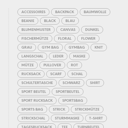
ACCESSOIRES
BACKPACK
BAUMWOLLE
BEANIE
BLACK
BLAU
BLUMENMUSTER
CANVAS
DUNKEL
FISCHERMÜTZE
FLORAL
FLOWER
GRAU
GYM BAG
GYMBAG
KNIT
LANGSCHAL
LEDER
MASKE
MÜTZE
PULLOVER
ROT
RUCKSACK
SCARF
SCHAL
SCHULTERTASCHE
SCHWARZ
SHIRT
SPORT BEUTEL
SPORTBEUTEL
SPORT RUCKSACK
SPORTSBAG
SPORTS BAG
STRICK
STRICKMÜTZE
STRICKSCHAL
STURMMASKE
T-SHIRT
TAGESRUCKSACK
TEE
TURNBEUTEL