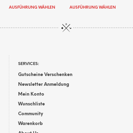
Dieses
Dies
AUSFÜHRUNG WÄHLEN
AUSFÜHRUNG WÄHLEN
Produkt
Prod
weist
weis
mehrere
mehr
Varianten
Vari
auf.
auf.
Die
Die
Optionen
Opti
können
kön
auf
auf
SERVICES:
der
der
Gutscheine Verschenken
Produktseite
Prod
gewählt
gewä
Newsletter Anmeldung
werden
wer
Mein Konto
Wunschliste
Community
Warenkorb