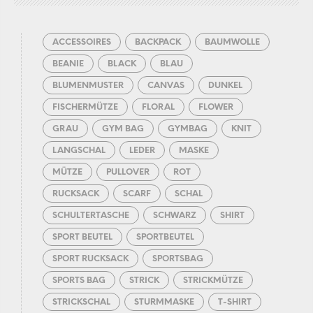
ACCESSOIRES
BACKPACK
BAUMWOLLE
BEANIE
BLACK
BLAU
BLUMENMUSTER
CANVAS
DUNKEL
FISCHERMÜTZE
FLORAL
FLOWER
GRAU
GYM BAG
GYMBAG
KNIT
LANGSCHAL
LEDER
MASKE
MÜTZE
PULLOVER
ROT
RUCKSACK
SCARF
SCHAL
SCHULTERTASCHE
SCHWARZ
SHIRT
SPORT BEUTEL
SPORTBEUTEL
SPORT RUCKSACK
SPORTSBAG
SPORTS BAG
STRICK
STRICKMÜTZE
STRICKSCHAL
STURMMASKE
T-SHIRT