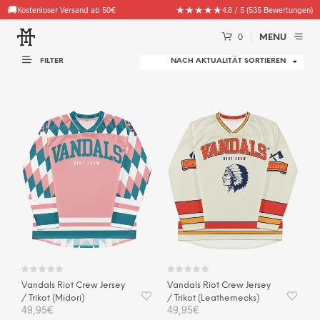
🚚
★★★★★
Kostenloser Versand ab 50€
4.8 / 5 (535 Bewertungen)
0
MENU
FILTER
Vandals Riot Crew Jersey
Vandals Riot Crew Jersey
/ Trikot (Midori)
/ Trikot (Leathernecks)
49,95
€
49,95
€