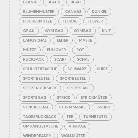
BEANIE
BLACK
BLAU
BLUMENMUSTER
CANVAS
DUNKEL
FISCHERMÜTZE
FLORAL
FLOWER
GRAU
GYM BAG
GYMBAG
KNIT
LANGSCHAL
LEDER
MASKE
MÜTZE
PULLOVER
ROT
RUCKSACK
SCARF
SCHAL
SCHULTERTASCHE
SCHWARZ
SHIRT
SPORT BEUTEL
SPORTBEUTEL
SPORT RUCKSACK
SPORTSBAG
SPORTS BAG
STRICK
STRICKMÜTZE
STRICKSCHAL
STURMMASKE
T-SHIRT
TAGESRUCKSACK
TEE
TURNBEUTEL
UMHÄNGETASCHE
VINTAGE
WINDBREAKER
WOLLMÜTZE