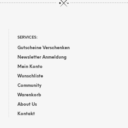
mehrere
Varianten
auf.
Die
Optionen
können
auf
SERVICES:
der
Gutscheine Verschenken
Produktseite
gewählt
Newsletter Anmeldung
werden
Mein Konto
Wunschliste
Community
Warenkorb
About Us
Kontakt