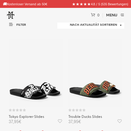
🚚
★★★★★
Kostenloser Versand ab 50€
4.8 / 5 (535 Bewertungen)
0
MENU
FILTER
Tokyo Explorer Slides
Trouble Ducks Slides
37,95
€
37,95
€