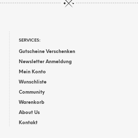
mehrere
Varianten
auf.
Die
Optionen
können
auf
SERVICES:
der
Gutscheine Verschenken
Produktseite
gewählt
Newsletter Anmeldung
werden
Mein Konto
Wunschliste
Community
Warenkorb
About Us
Kontakt