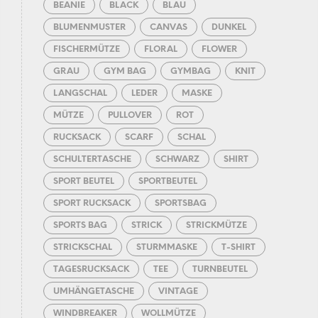
BEANIE
BLACK
BLAU
BLUMENMUSTER
CANVAS
DUNKEL
FISCHERMÜTZE
FLORAL
FLOWER
GRAU
GYM BAG
GYMBAG
KNIT
LANGSCHAL
LEDER
MASKE
MÜTZE
PULLOVER
ROT
RUCKSACK
SCARF
SCHAL
SCHULTERTASCHE
SCHWARZ
SHIRT
SPORT BEUTEL
SPORTBEUTEL
SPORT RUCKSACK
SPORTSBAG
SPORTS BAG
STRICK
STRICKMÜTZE
STRICKSCHAL
STURMMASKE
T-SHIRT
TAGESRUCKSACK
TEE
TURNBEUTEL
UMHÄNGETASCHE
VINTAGE
WINDBREAKER
WOLLMÜTZE