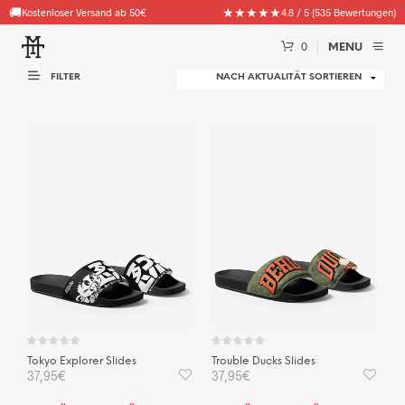
🚚
★★★★★
Kostenloser Versand ab 50€
4.8 / 5 (535 Bewertungen)
0
MENU
FILTER
Tokyo Explorer Slides
Trouble Ducks Slides
37,95
€
37,95
€