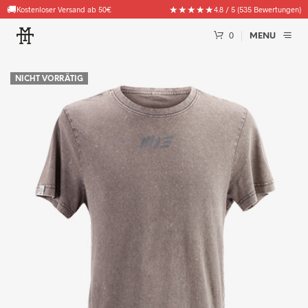
🚚
★★★★★
Kostenloser Versand ab 50€
4.8 / 5 (535 Bewertungen)
0
MENU
NICHT VORRÄTIG