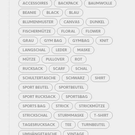
ACCESSOIRES
BACKPACK
BAUMWOLLE
BEANIE
BLACK
BLAU
BLUMENMUSTER
CANVAS
DUNKEL
FISCHERMÜTZE
FLORAL
FLOWER
GRAU
GYM BAG
GYMBAG
KNIT
LANGSCHAL
LEDER
MASKE
MÜTZE
PULLOVER
ROT
RUCKSACK
SCARF
SCHAL
SCHULTERTASCHE
SCHWARZ
SHIRT
SPORT BEUTEL
SPORTBEUTEL
SPORT RUCKSACK
SPORTSBAG
SPORTS BAG
STRICK
STRICKMÜTZE
STRICKSCHAL
STURMMASKE
T-SHIRT
TAGESRUCKSACK
TEE
TURNBEUTEL
UMHÄNGETASCHE
VINTAGE