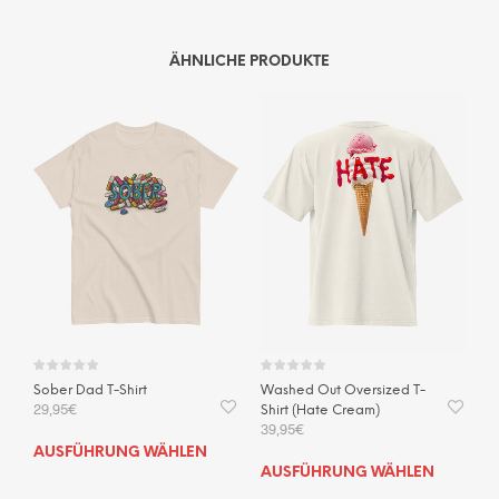
ÄHNLICHE PRODUKTE
Sober Dad T-Shirt
Washed Out Oversized T-
29,95
€
Shirt (Hate Cream)
39,95
€
Dieses
AUSFÜHRUNG WÄHLEN
Dies
Produkt
AUSFÜHRUNG WÄHLEN
Prod
weist