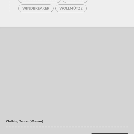
WINDBREAKER
WOLLMÜTZE
Clothing Teaser (Women)