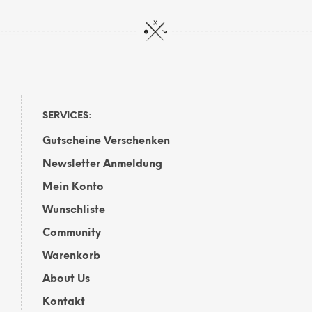
weis
mehrere
mehr
Varianten
Vari
auf.
auf.
Die
Die
Optionen
Opti
können
kön
auf
auf
der
SERVICES:
der
Produktseite
Gutscheine Verschenken
Prod
gewählt
gewä
werden
Newsletter Anmeldung
wer
Mein Konto
Wunschliste
Community
Warenkorb
About Us
Kontakt